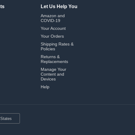
ts
Let Us Help You
Amazon and
COVID-19
Your Account
Your Orders
Shipping Rates &
Policies
Returns &
Replacements
Manage Your
Content and
Devices
Help
 States