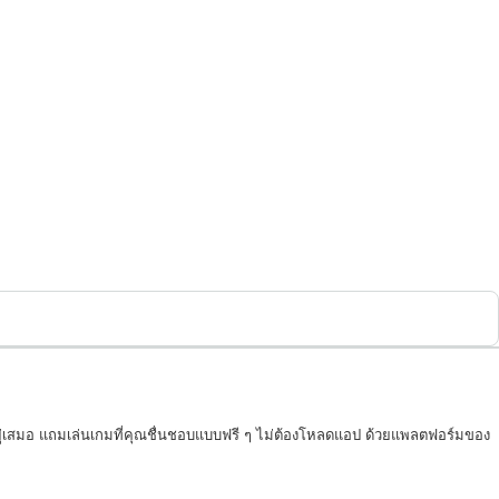
อยู่เสมอ แถมเล่นเกมที่คุณชื่นชอบแบบฟรี ๆ ไม่ต้องโหลดแอป ด้วยแพลตฟอร์มของ