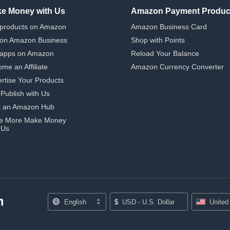
e Money with Us
Amazon Payment Produc
 products on Amazon
Amazon Business Card
 on Amazon Business
Shop with Points
 apps on Amazon
Reload Your Balance
me an Affiliate
Amazon Currency Converter
rtise Your Products
-Publish with Us
t an Amazon Hub
e More Make Money
 Us
English
$
USD - U.S. Dollar
United