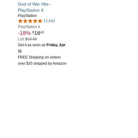
God of War Hits -
PlayStation 4
PlayStation
11,442
PlayStation 4
-18%
16
$
43
List:
$19.99
Get it as soon as
Friday, Apr
11
FREE Shipping on orders
over $35 shipped by Amazon