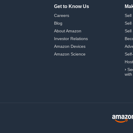
Get to Know Us
Mak
Careers
Sell
Blog
Sell
About Amazon
Sell
Investor Relations
Beco
Amazon Devices
Adve
Amazon Science
Self
Hos
›
Se
with