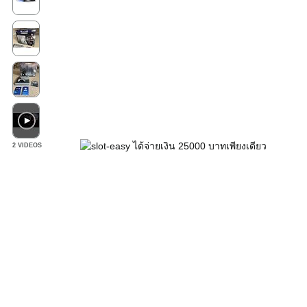
2 VIDEOS