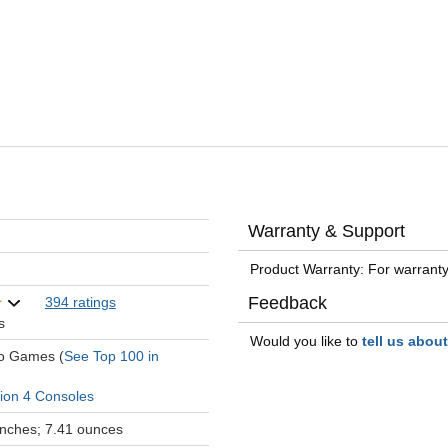
Warranty & Support
Product Warranty: For warranty
Feedback
394 ratings
s
Would you like to
tell us abou
eo Games (
See Top 100 in
tion 4 Consoles
 inches; 7.41 ounces