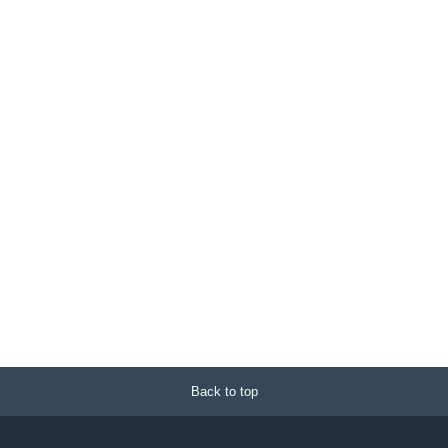
Back to top