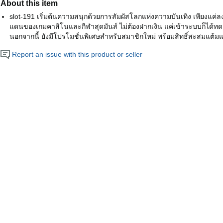
About this item
slot-191 เริ่มต้นความสนุกด้วยการสัมผัสโลกแห่งความบันเทิง เพียงแค่ลง
แดนของเกมคาสิโนและกีฬาสุดมันส์ ไม่ต้องฝากเงิน แค่เข้าระบบก็ได้
นอกจากนี้ ยังมีโปรโมชั่นพิเศษสำหรับสมาชิกใหม่ พร้อมสิทธิ์สะสมแต้มแล
Report an issue with this product or seller