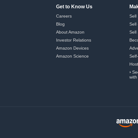
Get to Know Us
Mak
Careers
Sell
Blog
Sell
About Amazon
Sell
Investor Relations
Beco
Amazon Devices
Adve
Amazon Science
Self
Hos
›
Se
with