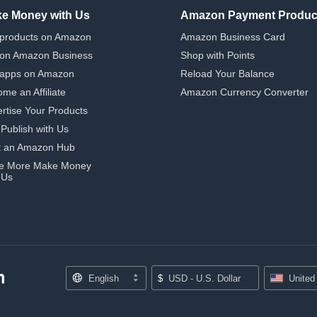
e Money with Us
Amazon Payment Produc
 products on Amazon
Amazon Business Card
 on Amazon Business
Shop with Points
 apps on Amazon
Reload Your Balance
me an Affiliate
Amazon Currency Converter
rtise Your Products
-Publish with Us
t an Amazon Hub
e More Make Money
 Us
English
$
USD - U.S. Dollar
United