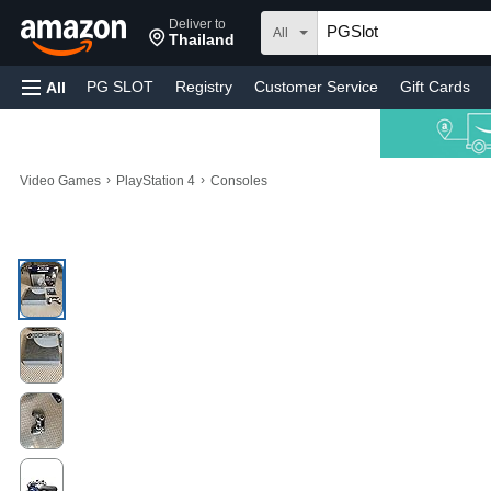
Deliver to
All
Thailand
PG SLOT
Registry
Customer Service
Gift Cards
All
›
›
Video Games
PlayStation 4
Consoles