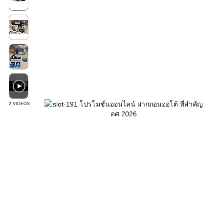
2 VIDEOS