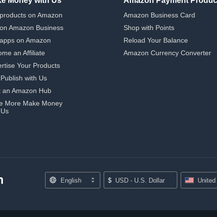
e Money with Us
Amazon Payment Produc
 products on Amazon
Amazon Business Card
 on Amazon Business
Shop with Points
 apps on Amazon
Reload Your Balance
me an Affiliate
Amazon Currency Converter
rtise Your Products
-Publish with Us
t an Amazon Hub
e More Make Money
 Us
English
$
USD - U.S. Dollar
United