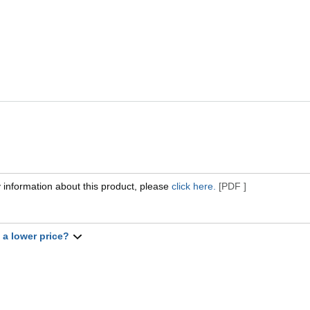
 information about this product, please
click here.
[PDF ]
t a lower price?