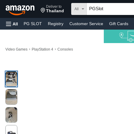
Deliver to
All
Thailand
PG SLOT
Registry
Customer Service
Gift Cards
All
›
›
Video Games
PlayStation 4
Consoles