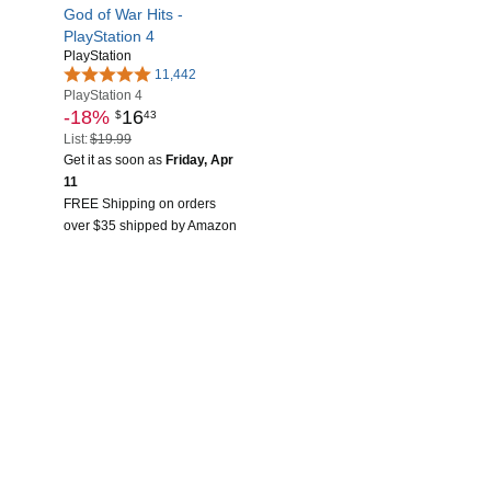
God of War Hits -
PlayStation 4
PlayStation
11,442
PlayStation 4
-18%
16
$
43
List:
$19.99
Get it as soon as
Friday, Apr
11
FREE Shipping on orders
over $35 shipped by Amazon