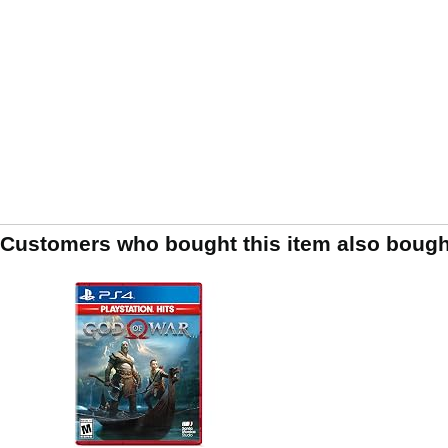
Customers who bought this item also bough