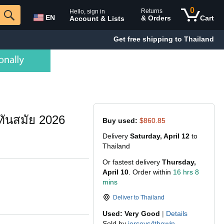
0
Returns
Hello, sign in
EN
& Orders
Cart
Account & Lists
Get free shipping to Thailand
ทันสมัย 2026
Buy used:
$860.85
Delivery
Saturday, April 12
to
Thailand
Or fastest delivery
Thursday,
April 10
. Order within
16 hrs 8
mins
Deliver to
Thailand
Used: Very Good
|
Details
Sold by
jerseys4thewin