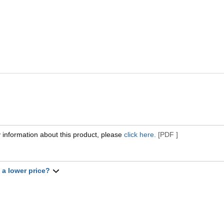
 information about this product, please
click here.
[PDF ]
t a lower price?