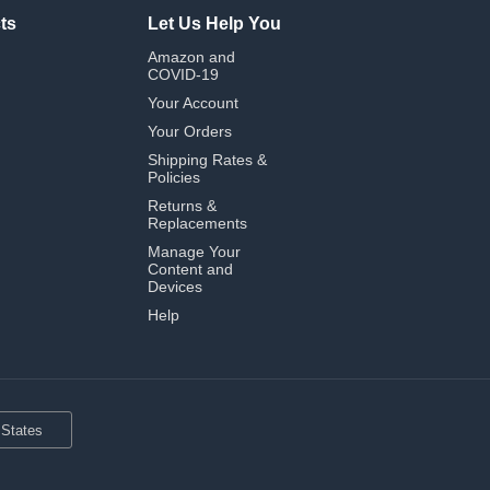
ts
Let Us Help You
Amazon and
COVID-19
Your Account
Your Orders
Shipping Rates &
Policies
Returns &
Replacements
Manage Your
Content and
Devices
Help
 States