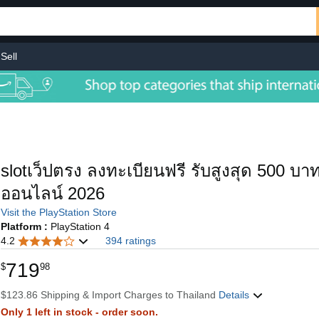
Sell
slotเว็ปตรง ลงทะเบียนฟรี รับสูงสุด 500 บ
ออนไลน์ 2026
Visit the PlayStation Store
Platform :
PlayStation 4
4.2
394 ratings
719
$
98
$123.86 Shipping & Import Charges to Thailand
Details
Only 1 left in stock - order soon.