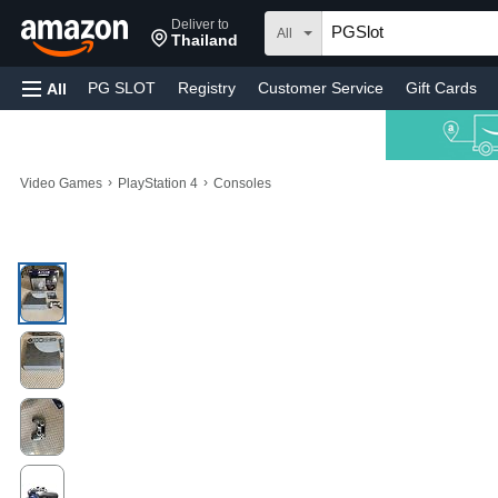
Deliver to
All
Thailand
PG SLOT
Registry
Customer Service
Gift Cards
All
›
›
Video Games
PlayStation 4
Consoles