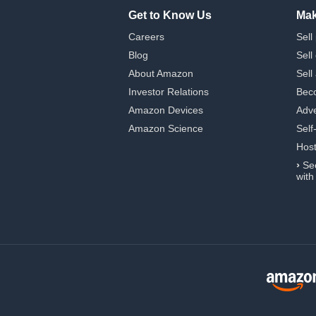
Get to Know Us
Mak
Careers
Sell
Blog
Sell
About Amazon
Sell
Investor Relations
Beco
Amazon Devices
Adve
Amazon Science
Self
Hos
›
Se
with