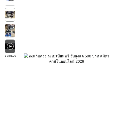
2 VIDEOS