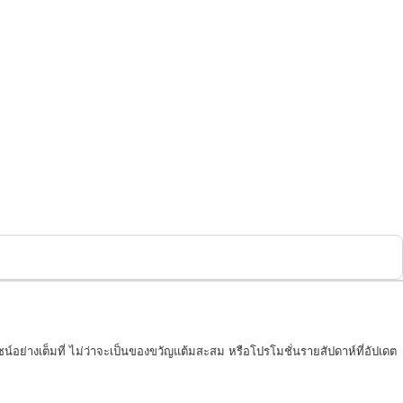
น์อย่างเต็มที่ ไม่ว่าจะเป็นของขวัญแต้มสะสม หรือโปรโมชั่นรายสัปดาห์ที่อัปเดต