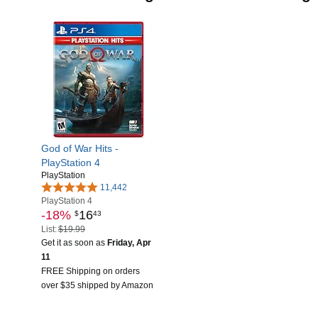
God of War Hits -
PlayStation 4
PlayStation
11,442
PlayStation 4
-18%
16
$
43
List:
$19.99
Get it as soon as
Friday, Apr
11
FREE Shipping on orders
over $35 shipped by Amazon