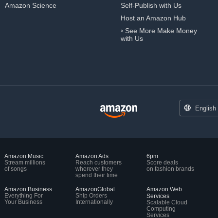
Amazon Science
Self-Publish with Us
Host an Amazon Hub
›
See More Make Money
with Us
English
Amazon Music
Amazon Ads
6pm
Stream millions
Reach customers
Score deals
of songs
wherever they
on fashion brands
spend their time
Amazon Business
AmazonGlobal
Amazon Web
Everything For
Ship Orders
Services
Your Business
Internationally
Scalable Cloud
Computing
Services