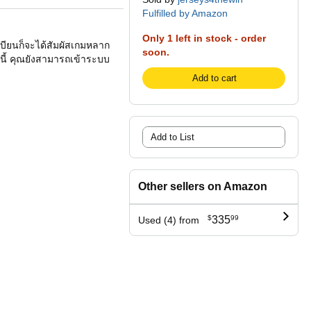
Fulfilled by Amazon
Only 1 left in stock - order
บียนก็จะได้สัมผัสเกมหลาก
soon.
กนี้ คุณยังสามารถเข้าระบบ
Add to cart
Add to List
Other sellers on Amazon
$
335
99
Used (4) from