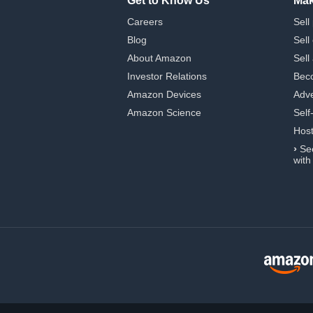
Get to Know Us
Mak
Careers
Sell
Blog
Sell
About Amazon
Sell
Investor Relations
Beco
Amazon Devices
Adve
Amazon Science
Self
Hos
›
Se
with