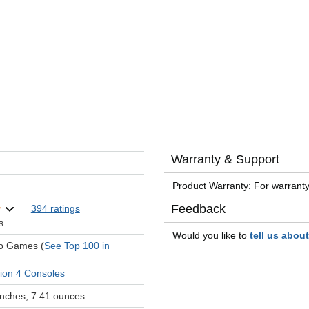
Warranty & Support
Product Warranty: For warranty
Feedback
394 ratings
s
Would you like to
tell us abou
eo Games (
See Top 100 in
tion 4 Consoles
 inches; 7.41 ounces