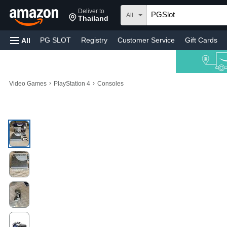
Deliver to
All
Thailand
PG SLOT
Registry
Customer Service
Gift Cards
All
›
›
Video Games
PlayStation 4
Consoles