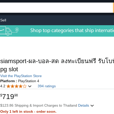
Sell
siamsport-ผล-บอล-สด ลงทะเบียนฟรี รับโบน
pg slot
Visit the PlayStation Store
Platform :
PlayStation 4
4.2
394 ratings
719
$
98
$123.86 Shipping & Import Charges to Thailand
Details
Only 1 left in stock - order soon.