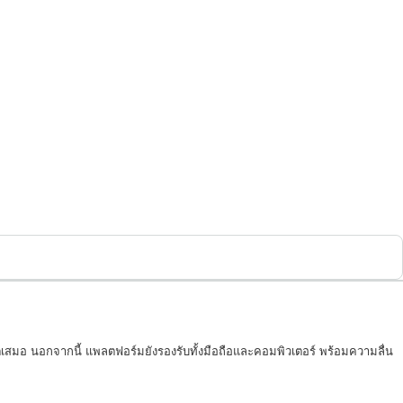
ดตเสมอ นอกจากนี้ แพลตฟอร์มยังรองรับทั้งมือถือและคอมพิวเตอร์ พร้อมความลื่น