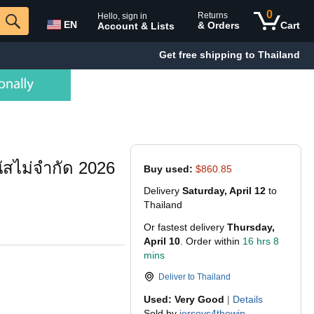
0
Returns
Hello, sign in
EN
& Orders
Cart
Account & Lists
Get free shipping to Thailand
ัสไม่จำกัด 2026
Buy used:
$860.85
Delivery
Saturday, April 12
to
Thailand
Or fastest delivery
Thursday,
April 10
. Order within
16 hrs 8
mins
Deliver to
Thailand
Used: Very Good
|
Details
Sold by
jerseys4thewin