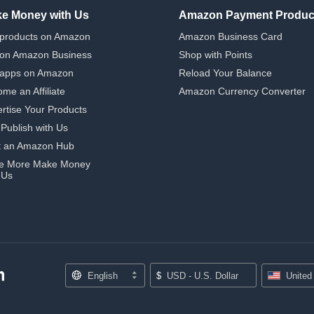
e Money with Us
Amazon Payment Produc
 products on Amazon
Amazon Business Card
 on Amazon Business
Shop with Points
 apps on Amazon
Reload Your Balance
me an Affiliate
Amazon Currency Converter
rtise Your Products
-Publish with Us
t an Amazon Hub
e More Make Money
 Us
English
$
USD - U.S. Dollar
United