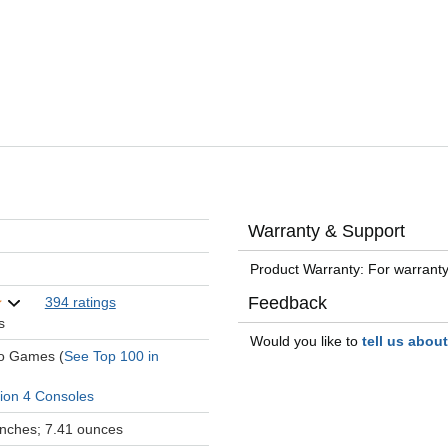
Warranty & Support
Product Warranty: For warranty
Feedback
394 ratings
s
Would you like to
tell us abou
eo Games (
See Top 100 in
tion 4 Consoles
 inches; 7.41 ounces