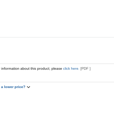
 information about this product, please
click here.
[PDF ]
t a lower price?