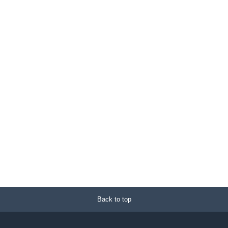
Back to top