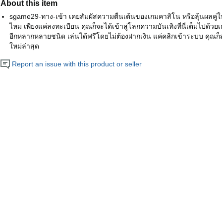
About this item
sgame29-ทาง-เข้า เคยสัมผัสความตื่นเต้นของเกมคาสิโน หรือลุ้นผลคู่ใน
ไหม เพียงแค่ลงทะเบียน คุณก็จะได้เข้าสู่โลกความบันเทิงที่นี่เต็มไปด้ว
อีกหลากหลายชนิด เล่นได้ฟรีโดยไม่ต้องฝากเงิน แค่คลิกเข้าระบบ คุณก
ใหม่ล่าสุด
Report an issue with this product or seller