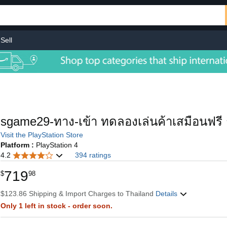
Sell
sgame29-ทาง-เข้า ทดลองเล่นค้าเสมือนฟรี 
Visit the PlayStation Store
Platform :
PlayStation 4
4.2
394 ratings
719
$
98
$123.86 Shipping & Import Charges to Thailand
Details
Only 1 left in stock - order soon.