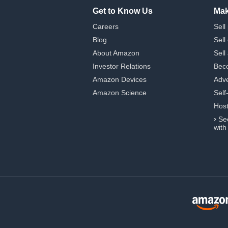
Get to Know Us
Mak
Careers
Sell
Blog
Sell
About Amazon
Sell
Investor Relations
Beco
Amazon Devices
Adve
Amazon Science
Self
Hos
›
Se
with