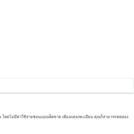
ณฟิน โดยไม่มีค่าใช้จ่ายซ่อนแอบเด็ดขาด เพียงแค่ลงทะเบียน คุณก็สามารถทดลอง