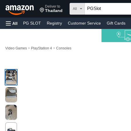
Deliver to
All
Thailand
PG SLOT
Registry
Customer Service
Gift Cards
All
›
›
Video Games
PlayStation 4
Consoles