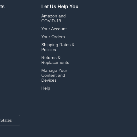
ts
Let Us Help You
Amazon and
COVID-19
Your Account
Your Orders
Shipping Rates &
Policies
Returns &
Replacements
Manage Your
Content and
Devices
Help
 States