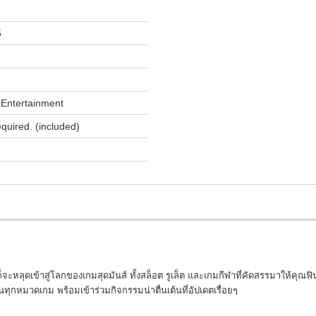
5
Entertainment
equired. (included)
็จะหลุดเข้าสู่โลกของเกมสุดมันส์ ทั้งสล็อต รูเล็ต และเกมกีฬาที่คัดสรรมาให้คุ
ุกหมวดเกม พร้อมเข้าร่วมกิจกรรมน่าตื่นเต้นที่อัปเดตเรื่อยๆ