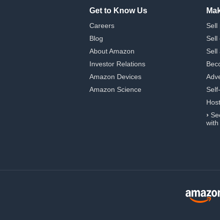
Get to Know Us
Mak
Careers
Sell
Blog
Sell
About Amazon
Sell
Investor Relations
Beco
Amazon Devices
Adve
Amazon Science
Self
Hos
›
Se
with