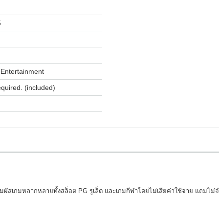
5
Entertainment
equired. (included)
สัมผัสเกมหลากหลายทั้งสล็อต PG รูเล็ต และเกมกีฬาโดยไม่เสียค่าใช้จ่าย แถมไม่