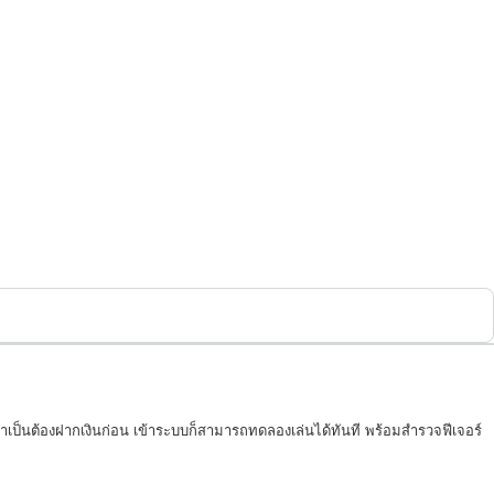
จำเป็นต้องฝากเงินก่อน เข้าระบบก็สามารถทดลองเล่นได้ทันที พร้อมสำรวจฟีเจอร์