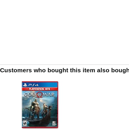
Customers who bought this item also bough