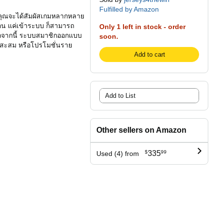
Fulfilled by Amazon
 คุณจะได้สัมผัสเกมหลากหลาย
ก่อน แค่เข้าระบบ ก็สามารถ
Only 1 left in stock - order
อกจากนี้ ระบบสมาชิกออกแบบ
soon.
ต้มสะสม หรือโปรโมชั่นราย
Add to cart
Add to List
Other sellers on Amazon
$
335
99
Used (4) from