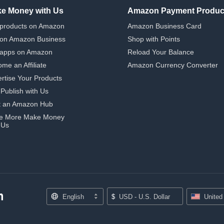
e Money with Us
Amazon Payment Produc
 products on Amazon
Amazon Business Card
 on Amazon Business
Shop with Points
 apps on Amazon
Reload Your Balance
me an Affiliate
Amazon Currency Converter
rtise Your Products
-Publish with Us
t an Amazon Hub
e More Make Money
 Us
English
$
USD - U.S. Dollar
United