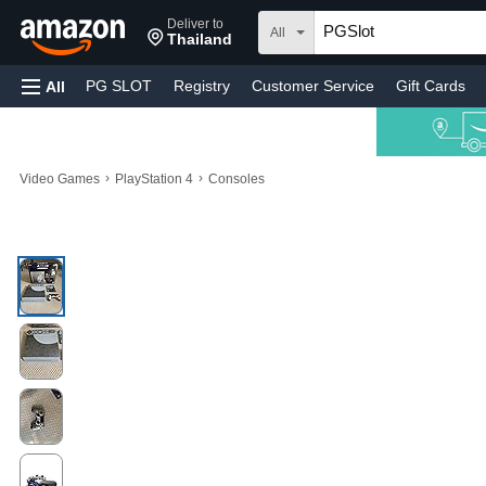
Deliver to
All
Thailand
PG SLOT
Registry
Customer Service
Gift Cards
All
›
›
Video Games
PlayStation 4
Consoles