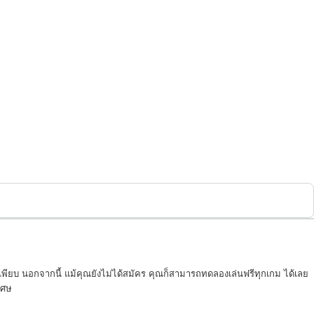
กเพียบ นอกจากนี้ แม้คุณยังไม่ได้สมัคร คุณก็สามารถทดลองเล่นฟรีทุกเกม ได้เลย
เศษ