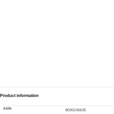
Product information
ASIN
B030236635