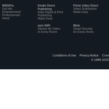
IMDbPro
Kindle Direct
Prime Video Direct
Get Info
Video Distribution
Publishing
Entertainment
Made Easy
Indie Digital & Print
Professionals
Publishing
Need
Made Easy
eero WiFi
Blink
Stream 4K Video
Smart Security
in Every Room
for Every Home
Conditions of Use
Privacy Notice
Cons
© 1996-2025, 