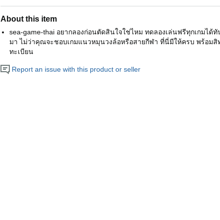
About this item
sea-game-thai อยากลองก่อนตัดสินใจใช่ไหม ทดลองเล่นฟรีทุกเกมได้ทันที 
มา ไม่ว่าคุณจะชอบเกมแนวหมุนวงล้อหรือสายกีฬา ที่นี่มีให้ครบ พร้อม
ทะเบียน
Report an issue with this product or seller