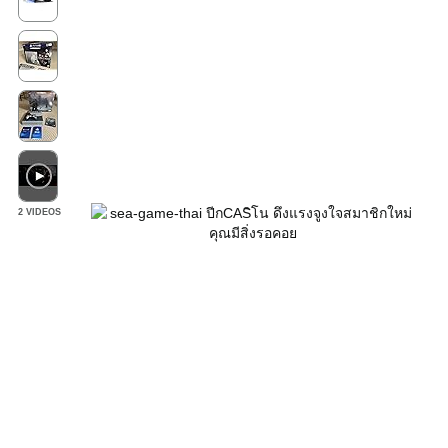
2 VIDEOS