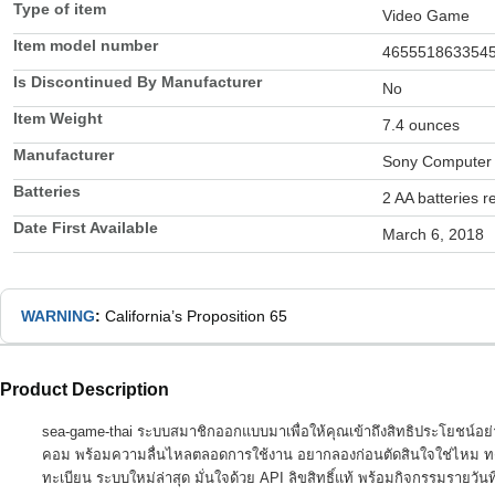
Type of item
Video Game
Item model number
465551863354
Is Discontinued By Manufacturer
No
Item Weight
7.4 ounces
Manufacturer
Sony Computer 
Batteries
2 AA batteries r
Date First Available
March 6, 2018
WARNING
:
California’s Proposition 65
Product Description
sea-game-thai ระบบสมาชิกออกแบบมาเพื่อให้คุณเข้าถึงสิทธิประโยชน์อย่า
คอม พร้อมความลื่นไหลตลอดการใช้งาน อยากลองก่อนตัดสินใจใช่ไหม ทดลอง
ทะเบียน ระบบใหม่ล่าสุด มั่นใจด้วย API ลิขสิทธิ์แท้ พร้อมกิจกรรมรายวันที่