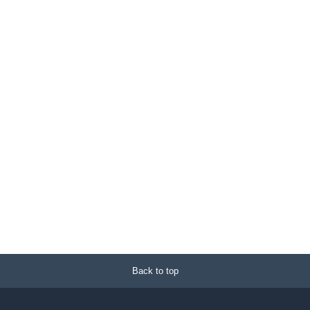
Back to top