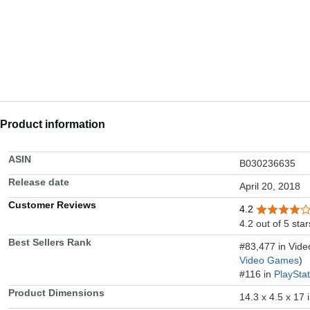
Product information
ASIN
B030236635
Release date
April 20, 2018
Customer Reviews
4.2
4.2 out of 5 star
Best Sellers Rank
#83,477 in Vid
Video Games
)
#116 in
PlaySta
Product Dimensions
14.3 x 4.5 x 17