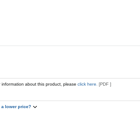
 information about this product, please
click here.
[PDF ]
t a lower price?