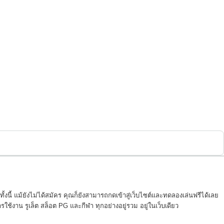
งนี้ แม้ยังไม่ได้สมัคร คุณก็ยังสามารถกดเข้าสู่เว็บไซต์และทดลองเล่นฟรีได้เลย
้งาน รูเล็ต สล็อต PG และกีฬา ทุกอย่างอยู่รวม อยู่ในเว็บเดียว