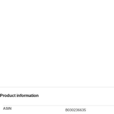
Product information
ASIN
B030236635