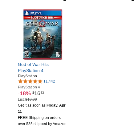
God of War Hits -
PlayStation 4
PlayStation
11,442
PlayStation 4
-18%
16
$
43
List:
$19.99
Get it as soon as
Friday, Apr
11
FREE Shipping on orders
over $35 shipped by Amazon