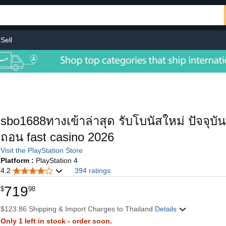
Sell
sbo1688ทางเข้าล่าสุด รับโบนัสใหม่ ปัจจุบั
ถอน fast casino 2026
Visit the PlayStation Store
Platform :
PlayStation 4
4.2
394 ratings
719
$
98
$123.86 Shipping & Import Charges to Thailand
Details
Only 1 left in stock - order soon.