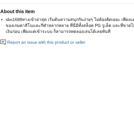
About this item
sbo1688ทางเข้าล่าสุด เริ่มต้นความสนุกกันง่ายๆ ไม่ต้องคิดเยอะ เพียงแ
ของเกมคาสิโนและกีฬาหลากหลาย ที่นี่มีทั้งสล็อต PG รูเล็ต และที่ขาดไม
เงินก่อน เพียงแค่เข้าระบบ ก็สามารถทดลองเล่นได้เลยทันที
Report an issue with this product or seller