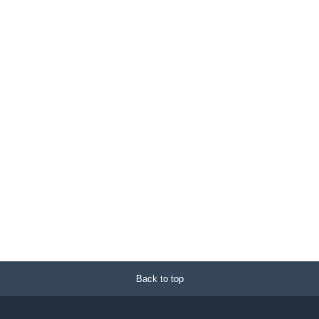
Back to top