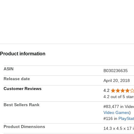
Product information
ASIN
B030236635
Release date
April 20, 2018
Customer Reviews
4.2
4.2 out of 5 star
Best Sellers Rank
#83,477 in Vid
Video Games
)
#116 in
PlaySta
Product Dimensions
14.3 x 4.5 x 17