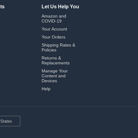
ts
Let Us Help You
Amazon and
COVID-19
Your Account
Your Orders
Shipping Rates &
Policies
Returns &
Replacements
Manage Your
Content and
Devices
Help
 States