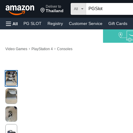
Deliver to
All
Thailand
PG SLOT
Registry
Customer Service
Gift Cards
All
›
›
Video Games
PlayStation 4
Consoles