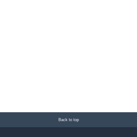
Back to top