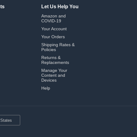
ts
Let Us Help You
Amazon and
COVID-19
Your Account
Your Orders
Shipping Rates &
Policies
Returns &
Replacements
Manage Your
Content and
Devices
Help
 States