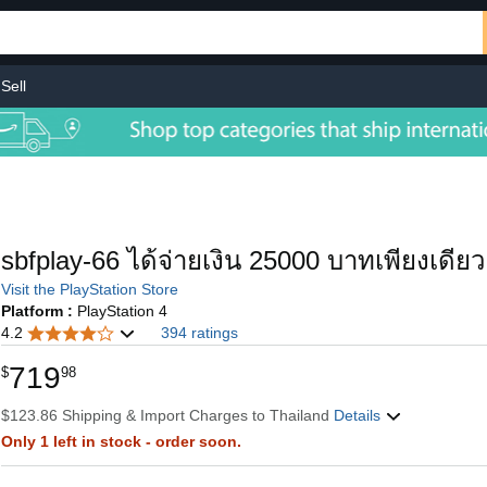
Sell
sbfplay-66 ได้จ่ายเงิน 25000 บาทเพียงเดียว
Visit the PlayStation Store
Platform :
PlayStation 4
4.2
394 ratings
719
$
98
$123.86 Shipping & Import Charges to Thailand
Details
Only 1 left in stock - order soon.