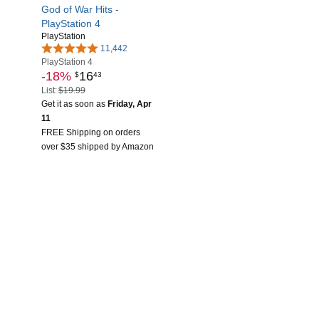
God of War Hits -
PlayStation 4
PlayStation
11,442
PlayStation 4
-18%
16
$
43
List:
$19.99
Get it as soon as
Friday, Apr
11
FREE Shipping on orders
over $35 shipped by Amazon