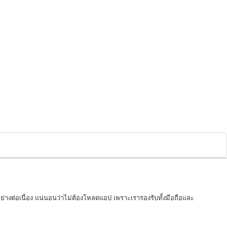
ย่างต่อเนื่อง แน่นอนว่าไม่ต้องโหลดแอป เพราะเรารองรับทั้งมือถือและ