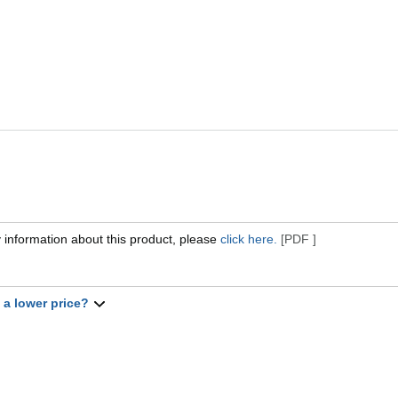
 information about this product, please
click here.
[PDF ]
t a lower price?