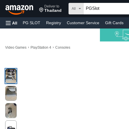
Deliver to
All
Thailand
PG SLOT
Registry
Customer Service
Gift Cards
All
›
›
Video Games
PlayStation 4
Consoles