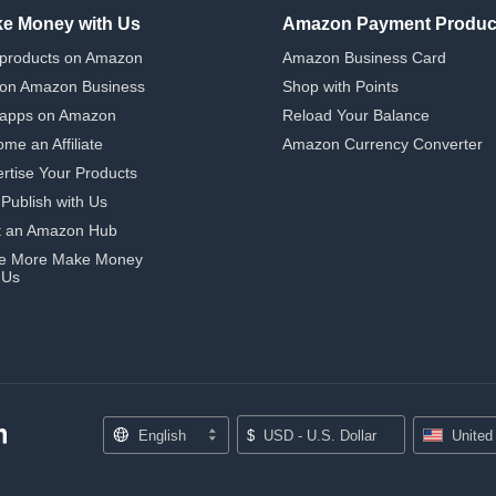
e Money with Us
Amazon Payment Produc
 products on Amazon
Amazon Business Card
 on Amazon Business
Shop with Points
 apps on Amazon
Reload Your Balance
me an Affiliate
Amazon Currency Converter
rtise Your Products
-Publish with Us
t an Amazon Hub
e More Make Money
 Us
English
$
USD - U.S. Dollar
United