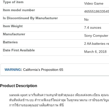
Type of item
Video Game
Item model number
465551863354
Is Discontinued By Manufacturer
No
Item Weight
7.4 ounces
Manufacturer
Sony Computer 
Batteries
2 AA batteries r
Date First Available
March 6, 2018
WARNING
:
California’s Proposition 65
Product Description
sanook-sport มาเริ่มต้นความสนุกด้วยตัวคุณเอง เพียงแค่ลงทะเบียน คุณจะ
ทันทีหลังเข้าระบบ สำรวจฟีเจอร์ใหม่ล่าสุด ในทุกหมวดเกม เรามีของขวัญแล
การใช้งานของคุณอย่างเต็มศักยภาพ ที่นี่