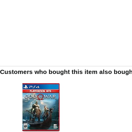
Customers who bought this item also bough