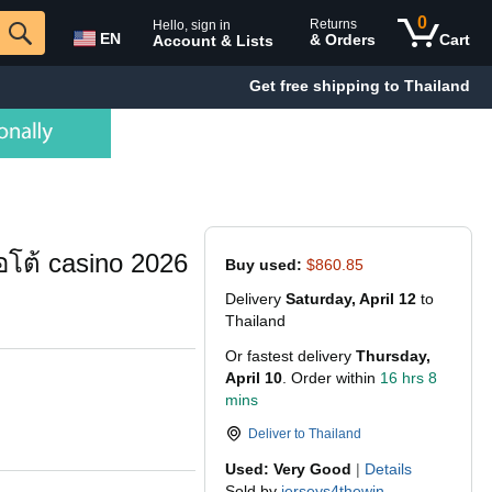
0
Returns
Hello, sign in
EN
& Orders
Cart
Account & Lists
Get free shipping to Thailand
โต้ casino 2026
Buy used:
$860.85
Delivery
Saturday, April 12
to
Thailand
Or fastest delivery
Thursday,
April 10
. Order within
16 hrs 8
mins
Deliver to
Thailand
Used: Very Good
|
Details
Sold by
jerseys4thewin