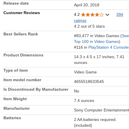
Release date
April 20, 2018
Customer Reviews
4.2
394
ratings
4.2 out of 5 stars
Best Sellers Rank
#83,477 in Video Games (
See
Top 100 in Video Games
)
#116 in
PlayStation 4 Console
Product Dimensions
14.3 x 4.5 x 17 inches; 7.41
ounces
Type of item
Video Game
Item model number
4655518633545
Is Discontinued By Manufacturer
No
Item Weight
7.4 ounces
Manufacturer
Sony Computer Entertainmen
Batteries
2 AA batteries required.
(included)