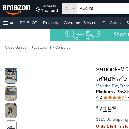
Deliver to
All
Thailand
PG SLOT
Registry
Customer Service
Gift Cards
S
All
›
›
Video Games
PlayStation 4
Consoles
sanook-หวย
เสนอพิเศษ
Visit the PlayStat
Platform :
PlaySt
4.2
719
$
98
$123.86 Shipping
Only 1 left in st