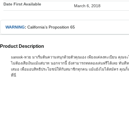
Date First Available
March 6, 2018
WARNING
:
California’s Proposition 65
Product Description
sanook-หวย มาเริ่มต้นความสนุกด้วยตัวคุณเอง เพียงแค่ลงทะเบียน คุณจะได
ไม่ต้องเสียเงินแม้แต่บาท นอกจากนี้ ยังสามารถทดลองเล่นฟรีได้เลย ทันที
เสมอ เพื่อมอบสิทธิประโยชน์ให้กับสมาชิกทุกคน แม้แยังไม่ได้สมัคร คุณก
ที่นี่