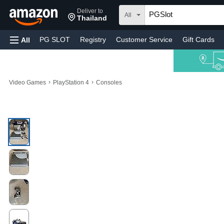
Deliver to
All
Thailand
PG SLOT
Registry
Customer Service
Gift Cards
All
›
›
Video Games
PlayStation 4
Consoles