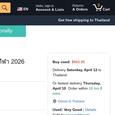
0
Returns
Hello, sign in
EN
& Orders
Cart
Account & Lists
Get free shipping to Thailand
กีฬา 2026
Buy used:
$860.85
Delivery
Saturday, April 12
to
Thailand
Or fastest delivery
Thursday,
April 10
. Order within
16 hrs 8
mins
Deliver to
Thailand
Used: Very Good
|
Details
Sold by
jerseys4thewin