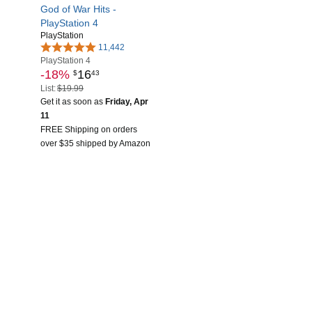
God of War Hits -
PlayStation 4
PlayStation
11,442
PlayStation 4
-18%
16
$
43
List:
$19.99
Get it as soon as
Friday, Apr
11
FREE Shipping on orders
over $35 shipped by Amazon