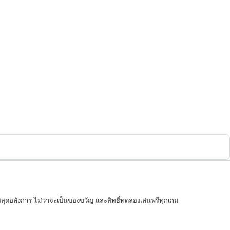
สสุดอลังการ ไม่ว่าจะเป็นของขวัญ และสิทธิ์ทดลองเล่นฟรีทุกเกม