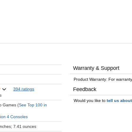
Warranty & Support
Product Warranty: For warranty
Feedback
394 ratings
s
Would you like to
tell us abou
eo Games (
See Top 100 in
tion 4 Consoles
 inches; 7.41 ounces