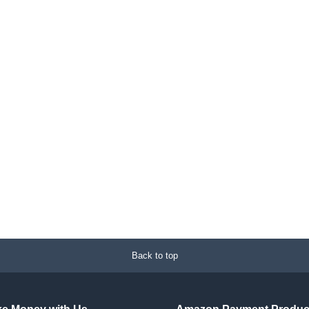
Back to top