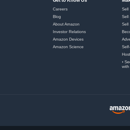
Get to Know Us
Mak
Careers
Sell
Blog
Sell
About Amazon
Sell
Investor Relations
Beco
Amazon Devices
Adve
Amazon Science
Self
Hos
›
Se
with