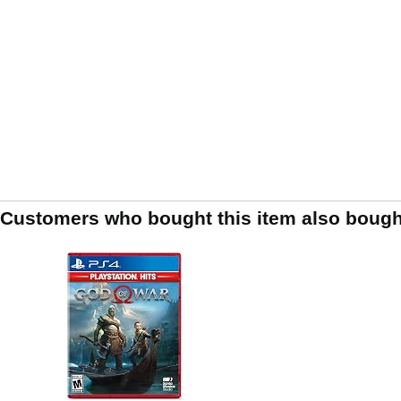
Customers who bought this item also bough