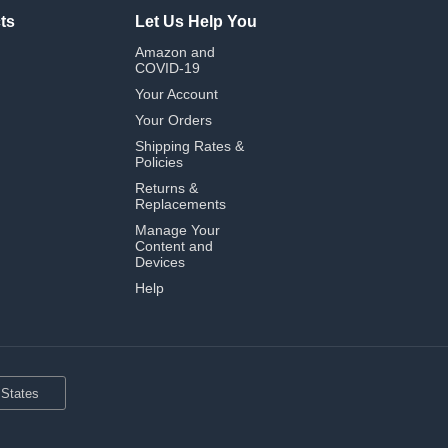
ts
Let Us Help You
Amazon and
COVID-19
Your Account
Your Orders
Shipping Rates &
Policies
Returns &
Replacements
Manage Your
Content and
Devices
Help
 States