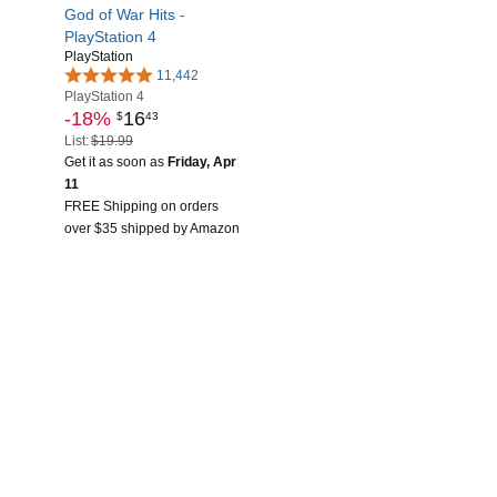
God of War Hits -
PlayStation 4
PlayStation
11,442
PlayStation 4
-18%
16
$
43
List:
$19.99
Get it as soon as
Friday, Apr
11
FREE Shipping on orders
over $35 shipped by Amazon