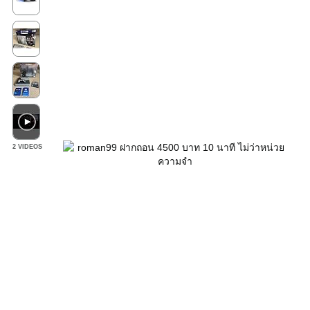
2 VIDEOS