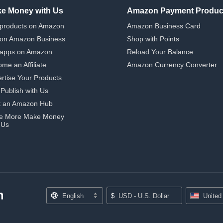
e Money with Us
Amazon Payment Produc
 products on Amazon
Amazon Business Card
 on Amazon Business
Shop with Points
 apps on Amazon
Reload Your Balance
me an Affiliate
Amazon Currency Converter
rtise Your Products
-Publish with Us
t an Amazon Hub
e More Make Money
 Us
English
$
USD - U.S. Dollar
United