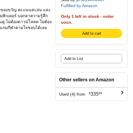
Fulfilled by Amazon
าถึงของขวัญ คะแนนสะสม และ
อมพิวเตอร์ บอกลาความรู้สึก
Only 1 left in stock - order
ดู ไม่ต้องดาวน์โหลด ไม่ต้อง
soon.
หรือเกมกีฬาตามใจชอบได้เลย
Add to cart
Add to List
Other sellers on Amazon
$
335
99
Used (4) from