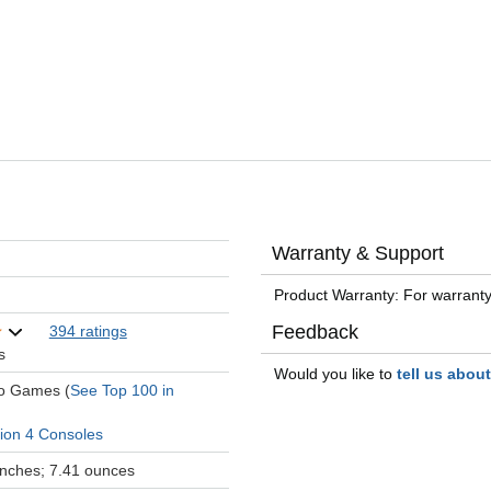
Warranty & Support
Product Warranty: For warranty
Feedback
394 ratings
s
Would you like to
tell us abou
eo Games (
See Top 100 in
tion 4 Consoles
 inches; 7.41 ounces