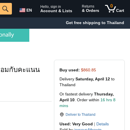
0
Returns
Hello, sign in
EN
& Orders
Cart
Account & Lists
Get free shipping to Thailand
พร้อมกับคะแนน
Buy used:
$860.85
Delivery
Saturday, April 12
to
Thailand
Or fastest delivery
Thursday,
April 10
. Order within
16 hrs 8
mins
Deliver to
Thailand
Used: Very Good
|
Details
Sold by
jerseys4thewin