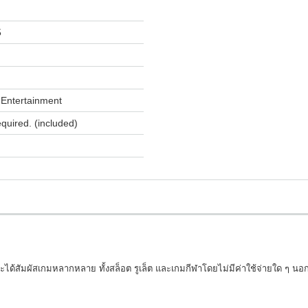
5
Entertainment
equired. (included)
จะได้สัมผัสเกมหลากหลาย ทั้งสล็อต รูเล็ต และเกมกีฬาโดยไม่มีค่าใช้จ่ายใด ๆ นอ