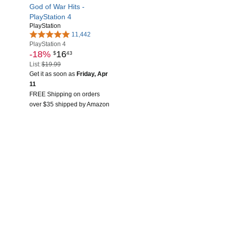
God of War Hits -
PlayStation 4
PlayStation
11,442
PlayStation 4
-18%
16
$
43
List:
$19.99
Get it as soon as
Friday, Apr
11
FREE Shipping on orders
over $35 shipped by Amazon