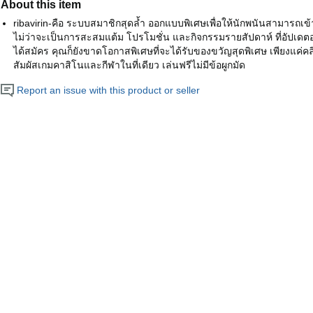
About this item
ribavirin-คือ ระบบสมาชิกสุดล้ำ ออกแบบพิเศษเพื่อให้นักพนันสามารถเข้า
ไม่ว่าจะเป็นการสะสมแต้ม โปรโมชั่น และกิจกรรมรายสัปดาห์ ที่อัปเดตอยู่เส
ได้สมัคร คุณก็ยังขาดโอกาสพิเศษที่จะได้รับของขวัญสุดพิเศษ เพียงแค่คล
สัมผัสเกมคาสิโนและกีฬาในที่เดียว เล่นฟรีไม่มีข้อผูกมัด
Report an issue with this product or seller