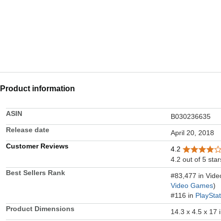
Product information
ASIN
B030236635
Release date
April 20, 2018
Customer Reviews
4.2
4.2 out of 5 star
Best Sellers Rank
#83,477 in Vid
Video Games
)
#116 in
PlaySta
Product Dimensions
14.3 x 4.5 x 17