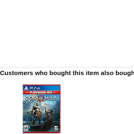
Customers who bought this item also bough