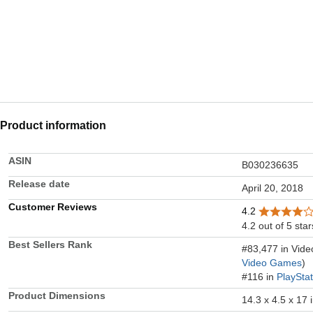
Product information
ASIN
B030236635
Release date
April 20, 2018
Customer Reviews
4.2
4.2 out of 5 star
Best Sellers Rank
#83,477 in Vid
Video Games
)
#116 in
PlaySta
Product Dimensions
14.3 x 4.5 x 17