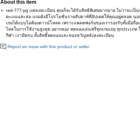
About this item
red-777-pg แค่ลงทะเบียน คุณก็จะได้รับสิทธิพิเศษมากมาย ไม่ว่าจะเป
คะแนนสะสม แถมยังมีโปรโมชั่นรายสัปดาห์ที่อัปเดตให้คุณอยู่ตลอด นอก
เกมได้แบบไม่ต้องดาวน์โหลด เพราะแพลตฟอร์มของเรารองรับทั้งมือถือแ
ไหลในการใช้งานสูงสุด อยากลอง ทดลองเล่นฟรีทุกเกมเลย ทุกประเภท ไม
กีฬา เรามีครบ ทั้งสิทธิ์ทดลองและของขวัญหลังลงทะเบียน
Report an issue with this product or seller