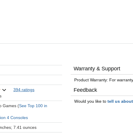
Warranty & Support
Product Warranty: For warranty
Feedback
394 ratings
s
Would you like to
tell us abou
eo Games (
See Top 100 in
tion 4 Consoles
 inches; 7.41 ounces