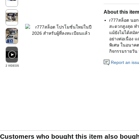
About this ite
r777สล็อต นอก
สะดวกสูงสุด ทำ
แม้ยังไม่ได้สมั
อย่างต่อเนื่อง
พิเศษ ในอนาคต สิ
กิจกรรมรายวัน ท
Report an issue
2 VIDEOS
Customers who bought this item also bough