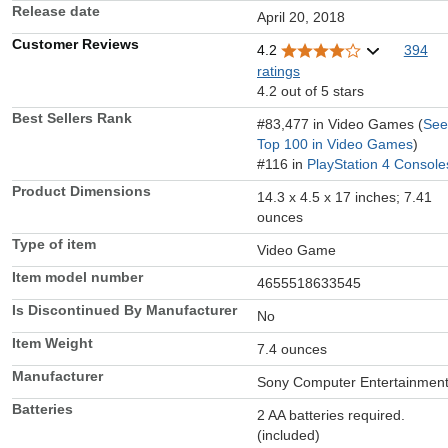
Release date
April 20, 2018
Customer Reviews
4.2
394
ratings
4.2 out of 5 stars
Best Sellers Rank
#83,477 in Video Games (
See
Top 100 in Video Games
)
#116 in
PlayStation 4 Console
Product Dimensions
14.3 x 4.5 x 17 inches; 7.41
ounces
Type of item
Video Game
Item model number
4655518633545
Is Discontinued By Manufacturer
No
Item Weight
7.4 ounces
Manufacturer
Sony Computer Entertainmen
Batteries
2 AA batteries required.
(included)