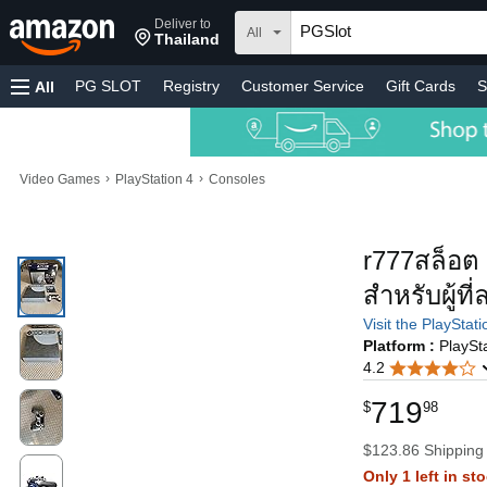
Deliver to
All
Thailand
PG SLOT
Registry
Customer Service
Gift Cards
S
All
›
›
Video Games
PlayStation 4
Consoles
r777สล็อต 
สำหรับผู้ที
Visit the PlayStat
Platform :
PlaySt
4.2
719
$
98
$123.86 Shipping
Only 1 left in st