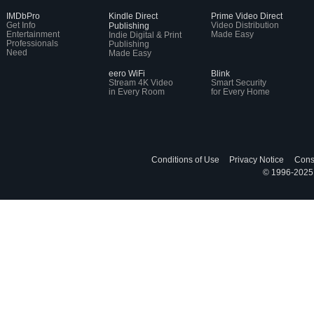
IMDbPro
Kindle Direct
Prime Video Direct
Get Info
Video Distribution
Publishing
Entertainment
Made Easy
Indie Digital & Print
Professionals
Publishing
Need
Made Easy
eero WiFi
Blink
Stream 4K Video
Smart Security
in Every Room
for Every Home
Conditions of Use
Privacy Notice
Cons
© 1996-2025, 