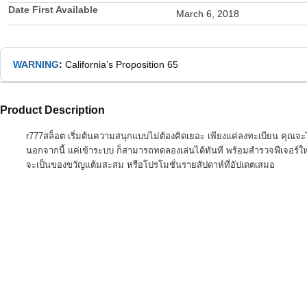
Date First Available
March 6, 2018
WARNING
:
California’s Proposition 65
Product Description
r777สล็อต เริ่มต้นความสนุกแบบไม่ต้องคิดเยอะ เพียงแค่ลงทะเบียน คุณจะไ
นอกจากนี้ แค่เข้าระบบ ก็สามารถทดลองเล่นได้ทันที พร้อมสำรวจฟีเจอร์ให
จะเป็นของขวัญแต้มสะสม หรือโปรโมชั่นรายสัปดาห์ที่อัปเดตเสมอ