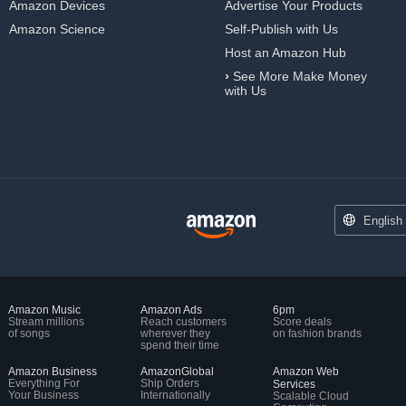
Amazon Devices
Advertise Your Products
Amazon Science
Self-Publish with Us
Host an Amazon Hub
›
See More Make Money
with Us
English
Amazon Music
Amazon Ads
6pm
Stream millions
Reach customers
Score deals
of songs
wherever they
on fashion brands
spend their time
Amazon Business
AmazonGlobal
Amazon Web
Everything For
Ship Orders
Services
Your Business
Internationally
Scalable Cloud