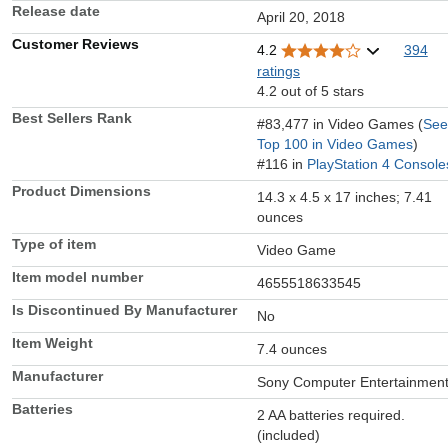
Release date
April 20, 2018
Customer Reviews
4.2
394
ratings
4.2 out of 5 stars
Best Sellers Rank
#83,477 in Video Games (
See
Top 100 in Video Games
)
#116 in
PlayStation 4 Console
Product Dimensions
14.3 x 4.5 x 17 inches; 7.41
ounces
Type of item
Video Game
Item model number
4655518633545
Is Discontinued By Manufacturer
No
Item Weight
7.4 ounces
Manufacturer
Sony Computer Entertainmen
Batteries
2 AA batteries required.
(included)