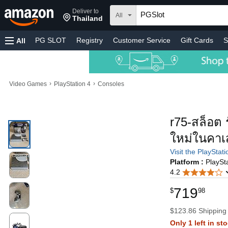
Deliver to
All
Thailand
PG SLOT
Registry
Customer Service
Gift Cards
S
All
›
›
Video Games
PlayStation 4
Consoles
r75-สล็อต 
ใหม่ในคาเ
Visit the PlayStat
Platform :
PlaySt
4.2
719
$
98
$123.86 Shipping
Only 1 left in st