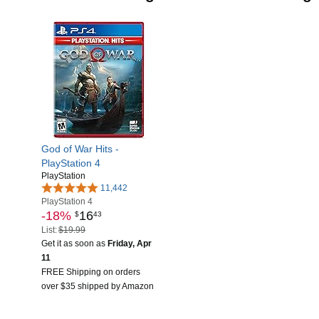
God of War Hits -
PlayStation 4
PlayStation
11,442
PlayStation 4
-18%
16
$
43
List:
$19.99
Get it as soon as
Friday, Apr
11
FREE Shipping on orders
over $35 shipped by Amazon