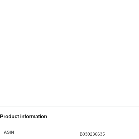
Product information
ASIN
B030236635