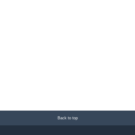
Back to top