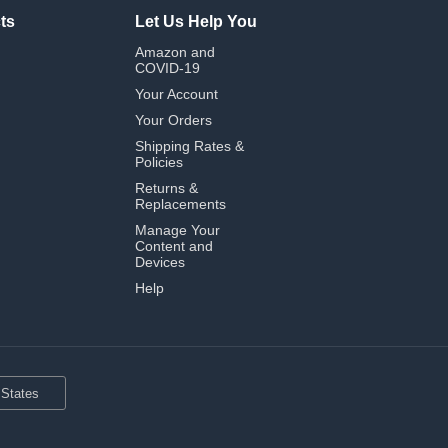
ts
Let Us Help You
Amazon and
COVID-19
Your Account
Your Orders
Shipping Rates &
Policies
Returns &
Replacements
Manage Your
Content and
Devices
Help
 States