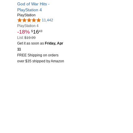
God of War Hits -
PlayStation 4
PlayStation
11,442
PlayStation 4
-18%
16
$
43
List:
$19.99
Get it as soon as
Friday, Apr
11
FREE Shipping on orders
over $35 shipped by Amazon