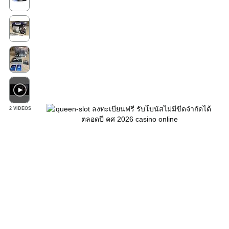
2 VIDEOS