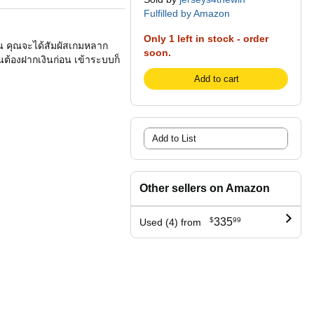
Fulfilled by Amazon
Only 1 left in stock - order
ยน คุณจะได้สัมผัสเกมหลาก
soon.
็นต้องฝากเงินก่อน เข้าระบบก็
Add to cart
Add to List
Other sellers on Amazon
$
335
99
Used (4) from