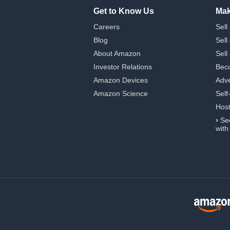
Get to Know Us
Mak
Careers
Sell
Blog
Sell
About Amazon
Sell
Investor Relations
Beco
Amazon Devices
Adve
Amazon Science
Self
Hos
›
Se
with