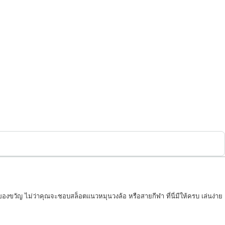
ของขวัญ ไม่ว่าคุณจะชอบสล็อตแนวหมุนวงล้อ หรือสายกีฬา ที่นี่มีให้ครบ เล่นง่าย