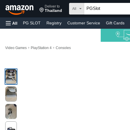
Deliver to
All
Thailand
PG SLOT
Registry
Customer Service
Gift Cards
All
›
›
Video Games
PlayStation 4
Consoles