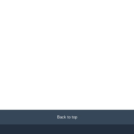
Back to top