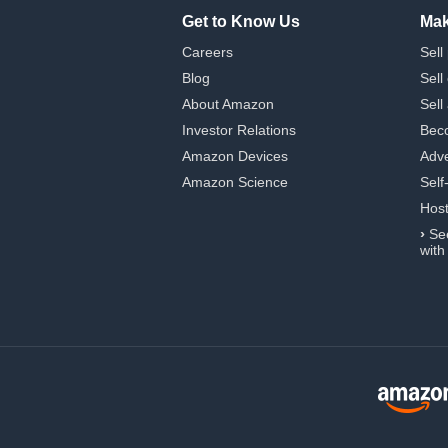
Get to Know Us
Mak
Careers
Sell
Blog
Sell
About Amazon
Sell
Investor Relations
Beco
Amazon Devices
Adve
Amazon Science
Self
Hos
›
Se
with