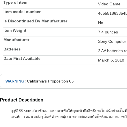
Type of item
Video Game
Item model number
465551863354
Is Discontinued By Manufacturer
No
Item Weight
7.4 ounces
Manufacturer
Sony Computer 
Batteries
2 AA batteries r
Date First Available
March 6, 2018
WARNING
:
California’s Proposition 65
Product Description
qq8188 ระบบสมาชิกออกแบบมาเพื่อให้คุณเข้าถึงสิทธิประโยชน์อย่างเต็มที่
เสน่ห์การหมุนวงล้อรูเล็ตที่ท้าทายผู้เล่น ระบบสะสมแต้มก็พร้อมมอบของขว