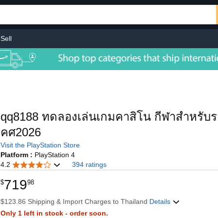
Sell
qq8188 ทดลองเล่นเกมคาสิโน กีฬาสำหรับร
คศ2026
Visit the PlayStation Store
Platform :
PlayStation 4
4.2
394 ratings
719
$
98
$123.86 Shipping & Import Charges to Thailand
Details
Only 1 left in stock - order soon.