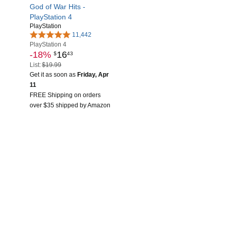
God of War Hits -
PlayStation 4
PlayStation
11,442
PlayStation 4
-18%
16
$
43
List:
$19.99
Get it as soon as
Friday, Apr
11
FREE Shipping on orders
over $35 shipped by Amazon