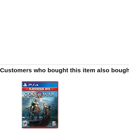
Customers who bought this item also bough