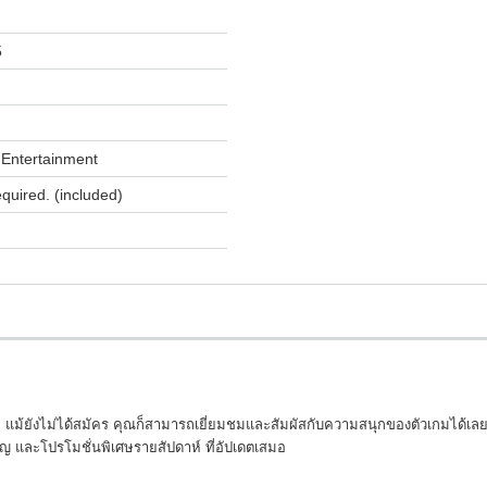
5
Entertainment
equired. (included)
 แม้ยังไม่ได้สมัคร คุณก็สามารถเยี่ยมชมและสัมผัสกับความสนุกของตัวเกมได้เลย 
ัญ และโปรโมชั่นพิเศษรายสัปดาห์ ที่อัปเดตเสมอ