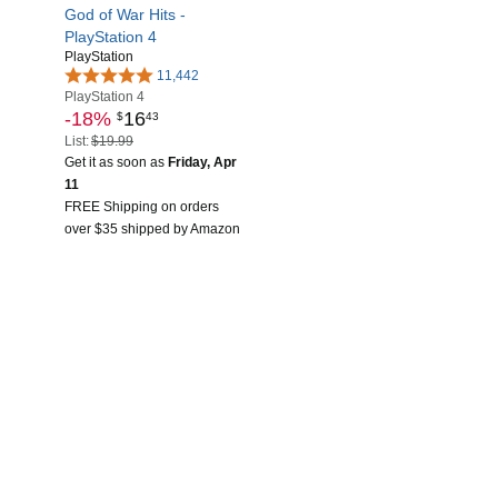
God of War Hits -
PlayStation 4
PlayStation
11,442
PlayStation 4
-18%
16
$
43
List:
$19.99
Get it as soon as
Friday, Apr
11
FREE Shipping on orders
over $35 shipped by Amazon