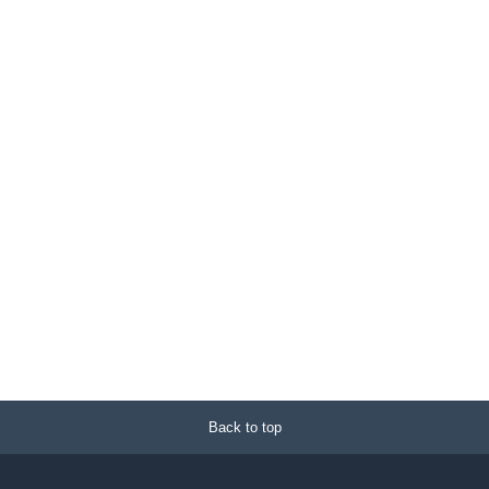
Back to top