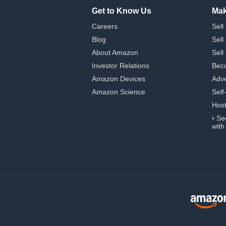
Get to Know Us
Mak
Careers
Sell
Blog
Sell
About Amazon
Sell
Investor Relations
Beco
Amazon Devices
Adve
Amazon Science
Self
Hos
›
Se
with