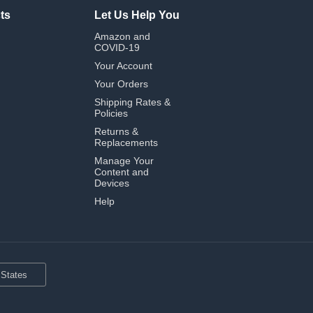
ts
Let Us Help You
Amazon and
COVID-19
Your Account
Your Orders
Shipping Rates &
Policies
Returns &
Replacements
Manage Your
Content and
Devices
Help
 States