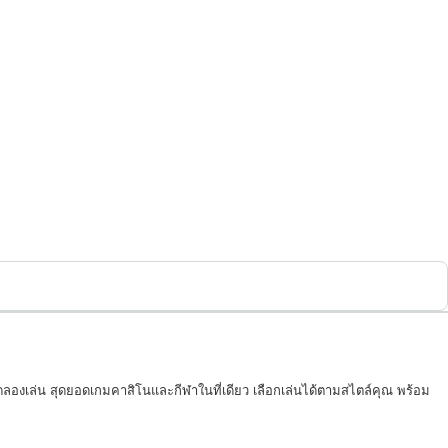
องเล่น สุดยอดเกมคาสิโนและกีฬาในที่เดียว เลือกเล่นได้ตามสไตล์คุณ พร้อม