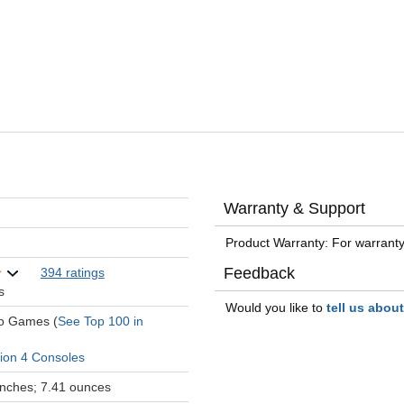
Warranty & Support
Product Warranty: For warranty
Feedback
394 ratings
s
Would you like to
tell us abou
eo Games (
See Top 100 in
tion 4 Consoles
 inches; 7.41 ounces