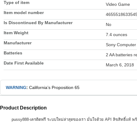
Type of item
Video Game
Item model number
465551863354
Is Discontinued By Manufacturer
No
Item Weight
7.4 ounces
Manufacturer
Sony Computer 
Batteries
2 AA batteries r
Date First Available
March 6, 2018
WARNING
:
California’s Proposition 65
Product Description
pussy888-เครดิตฟรี ระบบใหม่ล่าสุดของเรา มั่นใจด้วย API ลิขสิทธิ์แท้ พร้อ