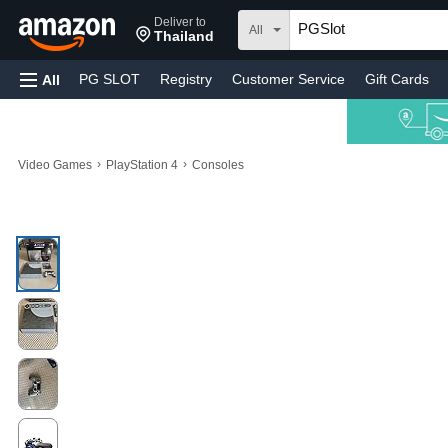
Deliver to
All
Thailand
PG SLOT
Registry
Customer Service
Gift Cards
All
›
›
Video Games
PlayStation 4
Consoles