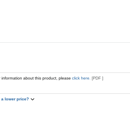
 information about this product, please
click here.
[PDF ]
t a lower price?