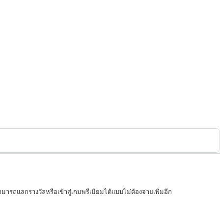
สามารถแลกรางวัลหรือเข้าสู่เกมพรีเมียมได้แบบไม่ต้องจ่ายเพิ่มอีก