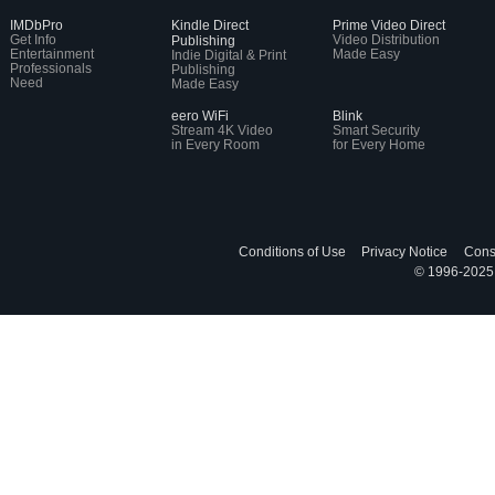
IMDbPro
Kindle Direct
Prime Video Direct
Get Info
Video Distribution
Publishing
Entertainment
Made Easy
Indie Digital & Print
Professionals
Publishing
Need
Made Easy
eero WiFi
Blink
Stream 4K Video
Smart Security
in Every Room
for Every Home
Conditions of Use
Privacy Notice
Cons
© 1996-2025, 