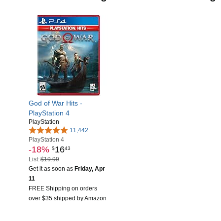
God of War Hits -
PlayStation 4
PlayStation
11,442
PlayStation 4
-18%
16
$
43
List:
$19.99
Get it as soon as
Friday, Apr
11
FREE Shipping on orders
over $35 shipped by Amazon