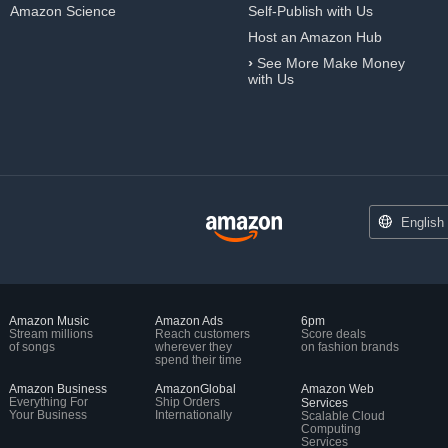
Amazon Science
Self-Publish with Us
Host an Amazon Hub
›
See More Make Money
with Us
English
Amazon Music
Amazon Ads
6pm
Stream millions
Reach customers
Score deals
of songs
wherever they
on fashion brands
spend their time
Amazon Business
AmazonGlobal
Amazon Web
Everything For
Ship Orders
Services
Your Business
Internationally
Scalable Cloud
Computing
Services