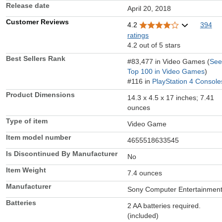
Release date
April 20, 2018
Customer Reviews
4.2
394
ratings
4.2 out of 5 stars
Best Sellers Rank
#83,477 in Video Games (
See
Top 100 in Video Games
)
#116 in
PlayStation 4 Console
Product Dimensions
14.3 x 4.5 x 17 inches; 7.41
ounces
Type of item
Video Game
Item model number
4655518633545
Is Discontinued By Manufacturer
No
Item Weight
7.4 ounces
Manufacturer
Sony Computer Entertainmen
Batteries
2 AA batteries required.
(included)