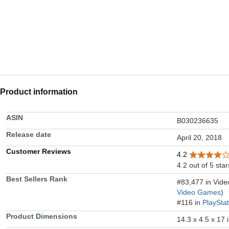
Product information
ASIN
B030236635
Release date
April 20, 2018
Customer Reviews
4.2
4.2 out of 5 star
Best Sellers Rank
#83,477 in Vid
Video Games
)
#116 in
PlaySta
Product Dimensions
14.3 x 4.5 x 17