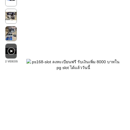
2 VIDEOS