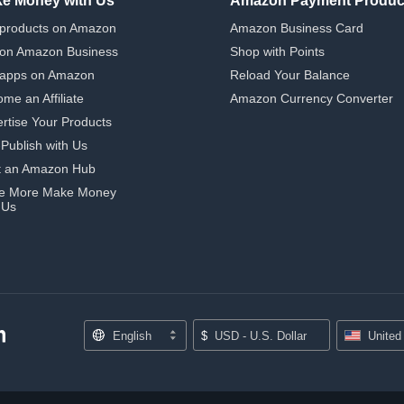
e Money with Us
Amazon Payment Produc
 products on Amazon
Amazon Business Card
 on Amazon Business
Shop with Points
 apps on Amazon
Reload Your Balance
me an Affiliate
Amazon Currency Converter
rtise Your Products
-Publish with Us
t an Amazon Hub
e More Make Money
 Us
English
$
USD - U.S. Dollar
United