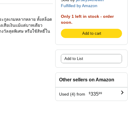
Fulfilled by Amazon
Only 1 left in stock - order
ตระกูลเกมหลากหลาย ทั้งสล็อต
soon.
งเสียเงินแม้แต่บาทเดียว
ลสุดพิเศษ หรือใช้สิทธิ์ใน
Add to cart
Add to List
Other sellers on Amazon
$
335
99
Used (4) from