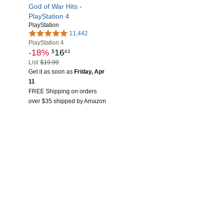
God of War Hits -
PlayStation 4
PlayStation
11,442
PlayStation 4
-18%
16
$
43
List:
$19.99
Get it as soon as
Friday, Apr
11
FREE Shipping on orders
over $35 shipped by Amazon