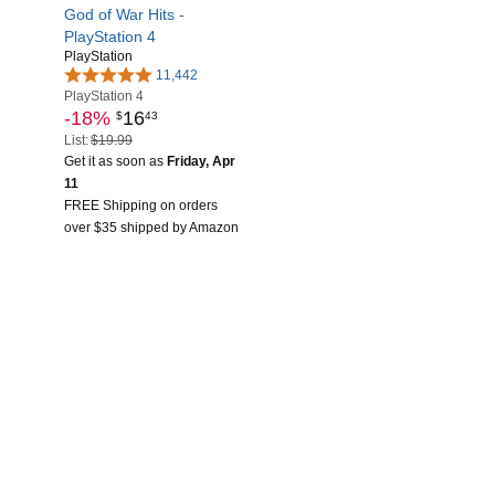
God of War Hits -
PlayStation 4
PlayStation
11,442
PlayStation 4
-18%
16
$
43
List:
$19.99
Get it as soon as
Friday, Apr
11
FREE Shipping on orders
over $35 shipped by Amazon