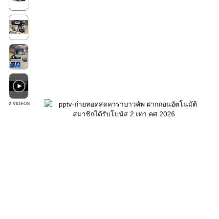
2 VIDEOS