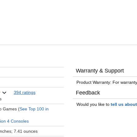
Warranty & Support
Product Warranty: For warranty
Feedback
394 ratings
s
Would you like to
tell us abou
eo Games (
See Top 100 in
tion 4 Consoles
 inches; 7.41 ounces