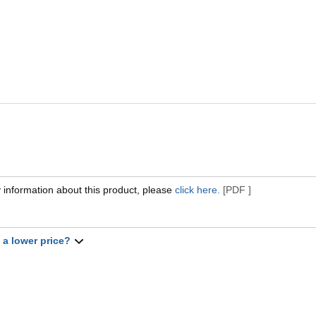
 information about this product, please
click here.
[PDF ]
t a lower price?