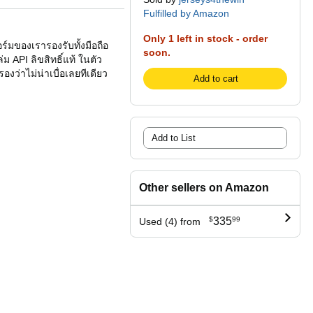
Fulfilled by Amazon
Only 1 left in stock - order
์มของเรารองรับทั้งมือถือ
soon.
ม API ลิขสิทธิ์แท้ ในตัว
องว่าไม่น่าเบื่อเลยทีเดียว
Add to cart
Add to List
Other sellers on Amazon
$
335
99
Used (4) from