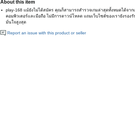
About this item
play-168 แม้ยังไม่ได้สมัคร คุณก็สามารถสำรวจเกมล่าสุดทั้งหมดได้จากเร
คอมพิวเตอร์และมือถือ ไม่มีการดาวน์โหลด แถมเว็บไซต์ของเรายังรองรับ A
มั่นใจสูงสุด
Report an issue with this product or seller