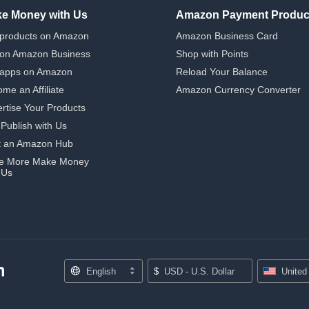
e Money with Us
Amazon Payment Produc
 products on Amazon
Amazon Business Card
 on Amazon Business
Shop with Points
 apps on Amazon
Reload Your Balance
me an Affiliate
Amazon Currency Converter
rtise Your Products
-Publish with Us
t an Amazon Hub
e More Make Money
 Us
English
$
USD - U.S. Dollar
United