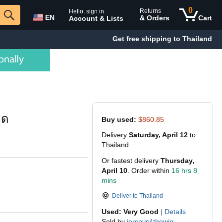
0
Returns
Hello, sign in
EN
& Orders
Cart
Account & Lists
Get free shipping to Thailand
ุด
Buy used:
$860.85
Delivery
Saturday, April 12
to
Thailand
Or fastest delivery
Thursday,
April 10
. Order within
16 hrs 8
mins
Deliver to
Thailand
Used: Very Good
|
Details
Sold by
jerseys4thewin