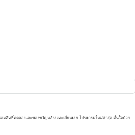
ฬา พร้อมสิทธิ์ทดลองและของขวัญหลังลงทะเบียนเลย โปรแกรมใหม่ล่าสุด มั่นใจด้วย