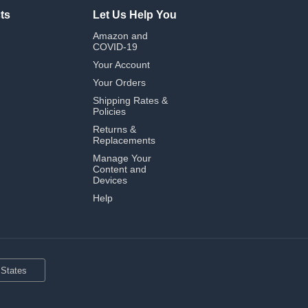
ts
Let Us Help You
Amazon and
COVID-19
Your Account
Your Orders
Shipping Rates &
Policies
Returns &
Replacements
Manage Your
Content and
Devices
Help
 States