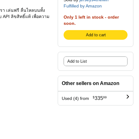
Fulfilled by Amazon
า เล่นฟรี ลื่นไหลบนทั้ง
PI ลิขสิทธิ์แท้ เพื่อความ
Only 1 left in stock - order
soon.
Add to cart
Add to List
Other sellers on Amazon
$
335
99
Used (4) from