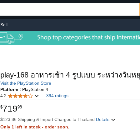
Sell
play-168 อาหารเช้า 4 รูปแบบ ระหว่างวันหย
Visit the PlayStation Store
Platform :
PlayStation 4
4.2
394 ratings
719
$
98
$123.86 Shipping & Import Charges to Thailand
Details
Only 1 left in stock - order soon.