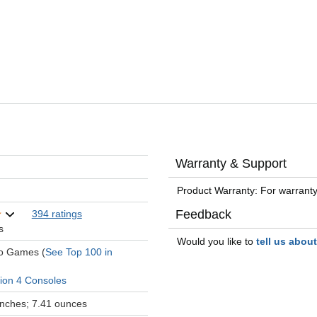
Warranty & Support
Product Warranty: For warranty
Feedback
394 ratings
s
Would you like to
tell us abou
eo Games (
See Top 100 in
tion 4 Consoles
 inches; 7.41 ounces