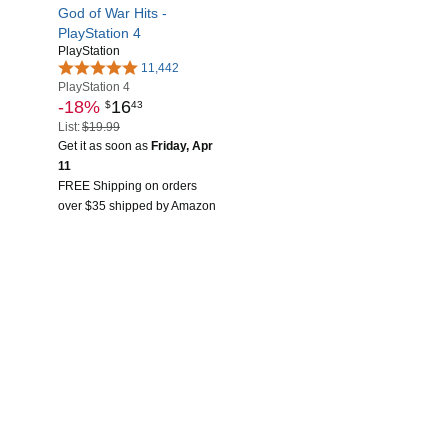
God of War Hits -
PlayStation 4
PlayStation
11,442
PlayStation 4
-18%
16
$
43
List:
$19.99
Get it as soon as
Friday, Apr
11
FREE Shipping on orders
over $35 shipped by Amazon