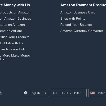
e Money with Us
Amazon Payment Produc
 products on Amazon
Amazon Business Card
 on Amazon Business
Shop with Points
 apps on Amazon
Reload Your Balance
me an Affiliate
Amazon Currency Converter
rtise Your Products
-Publish with Us
t an Amazon Hub
e More Make Money
 Us
English
$
USD - U.S. Dollar
United