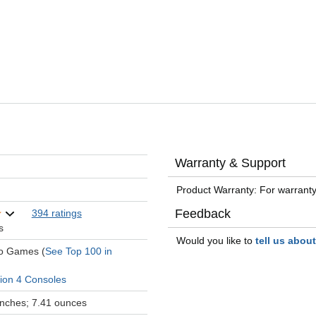
Warranty & Support
Product Warranty: For warranty
Feedback
394 ratings
s
Would you like to
tell us abou
eo Games (
See Top 100 in
tion 4 Consoles
 inches; 7.41 ounces