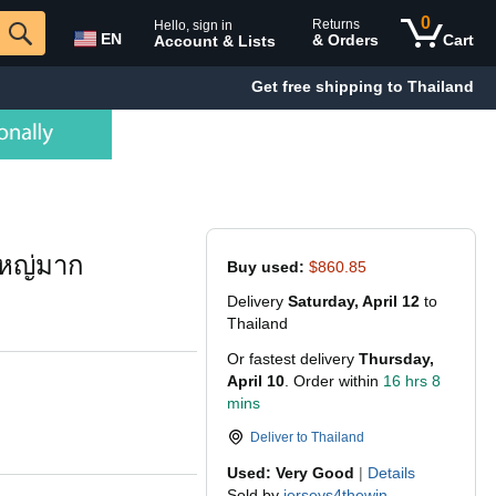
0
Returns
Hello, sign in
EN
& Orders
Cart
Account & Lists
Get free shipping to Thailand
ใหญ่มาก
Buy used:
$860.85
Delivery
Saturday, April 12
to
Thailand
Or fastest delivery
Thursday,
April 10
. Order within
16 hrs 8
mins
Deliver to
Thailand
Used: Very Good
|
Details
Sold by
jerseys4thewin