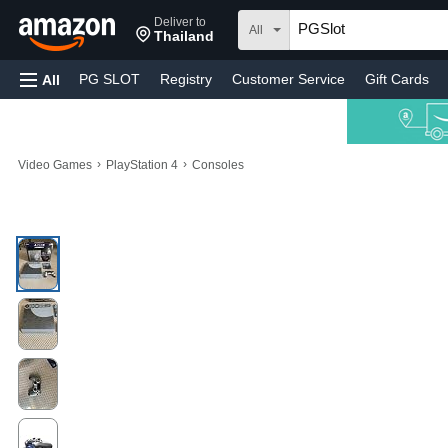
Deliver to
All
Thailand
PG SLOT
Registry
Customer Service
Gift Cards
All
›
›
Video Games
PlayStation 4
Consoles