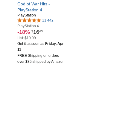
God of War Hits -
PlayStation 4
PlayStation
11,442
PlayStation 4
-18%
16
$
43
List:
$19.99
Get it as soon as
Friday, Apr
11
FREE Shipping on orders
over $35 shipped by Amazon