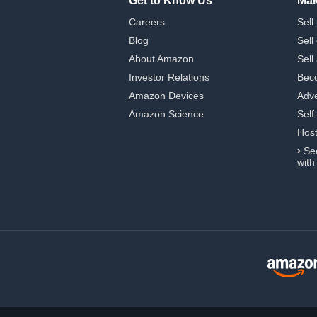
Get to Know Us
Mak
Careers
Sell
Blog
Sell
About Amazon
Sell
Investor Relations
Beco
Amazon Devices
Adve
Amazon Science
Self
Hos
›
Se
with