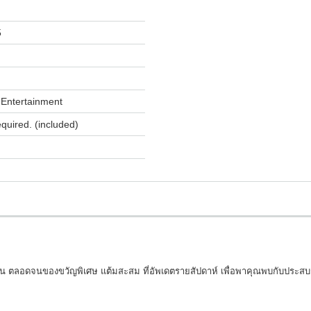
5
Entertainment
equired. (included)
น ตลอดจนของขวัญพิเศษ แต้มสะสม ที่อัพเดตรายสัปดาห์ เพื่อพาคุณพบกับประสบกา