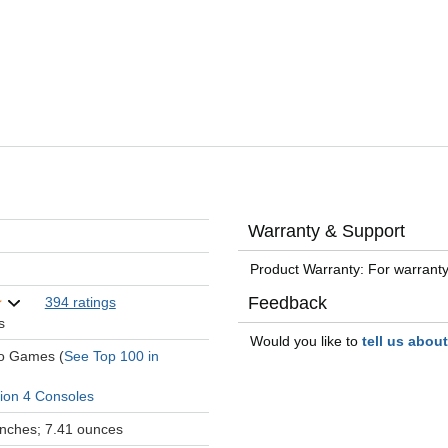
Warranty & Support
Product Warranty: For warranty
Feedback
394 ratings
s
Would you like to
tell us abou
eo Games (
See Top 100 in
tion 4 Consoles
 inches; 7.41 ounces