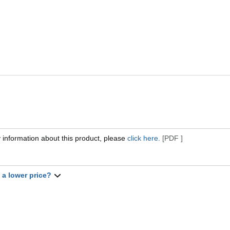
 information about this product, please
click here.
[PDF ]
t a lower price?