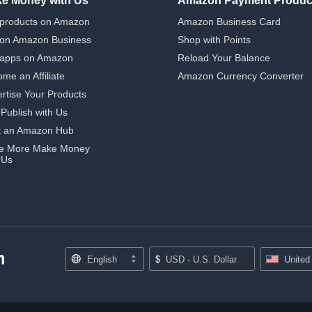
e Money with Us
Amazon Payment Produc
 products on Amazon
Amazon Business Card
 on Amazon Business
Shop with Points
 apps on Amazon
Reload Your Balance
me an Affiliate
Amazon Currency Converter
rtise Your Products
-Publish with Us
t an Amazon Hub
e More Make Money
 Us
English
$
USD - U.S. Dollar
United