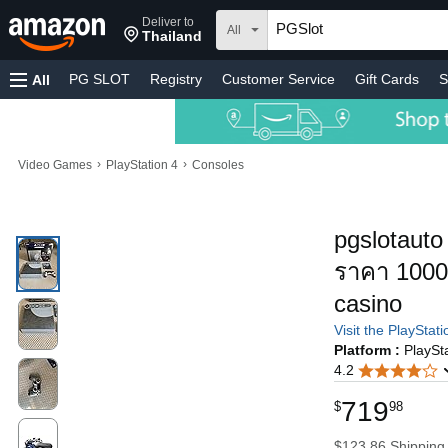
Deliver to
All
Thailand
PG SLOT
Registry
Customer Service
Gift Cards
S
All
›
›
Video Games
PlayStation 4
Consoles
pgslotauto
ราคา 1000
casino
Visit the PlayStat
Platform :
PlaySt
4.2
719
$
98
$123.86 Shipping