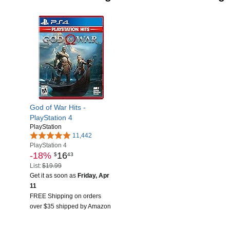
God of War Hits -
PlayStation 4
PlayStation
11,442
PlayStation 4
-18%
16
$
43
List:
$19.99
Get it as soon as
Friday, Apr
11
FREE Shipping on orders
over $35 shipped by Amazon