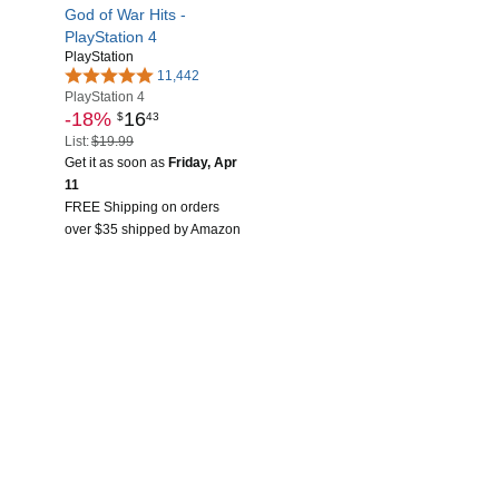
God of War Hits -
PlayStation 4
PlayStation
11,442
PlayStation 4
-18%
16
$
43
List:
$19.99
Get it as soon as
Friday, Apr
11
FREE Shipping on orders
over $35 shipped by Amazon