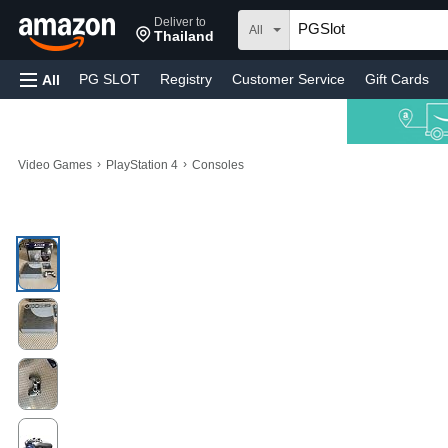
Deliver to
All
Thailand
PG SLOT
Registry
Customer Service
Gift Cards
All
›
›
Video Games
PlayStation 4
Consoles