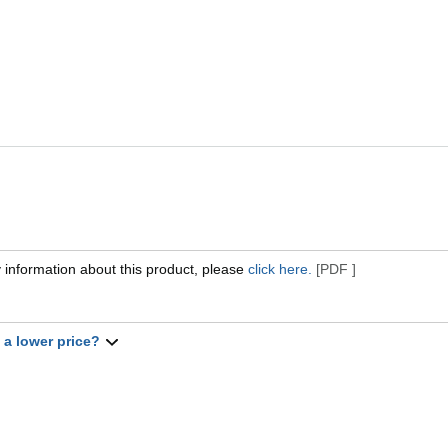
 information about this product, please
click here.
[PDF ]
t a lower price?