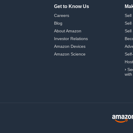
Get to Know Us
Mak
Careers
Sell
Blog
Sell
About Amazon
Sell
Investor Relations
Beco
Amazon Devices
Adve
Amazon Science
Self
Hos
›
Se
with