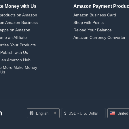
e Money with Us
Amazon Payment Produc
 products on Amazon
Amazon Business Card
 on Amazon Business
Shop with Points
 apps on Amazon
Reload Your Balance
me an Affiliate
Amazon Currency Converter
rtise Your Products
-Publish with Us
t an Amazon Hub
e More Make Money
 Us
English
$
USD - U.S. Dollar
United