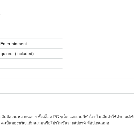
5
Entertainment
equired. (included)
จะสัมผัสเกมหลากหลาย ทั้งสล็อต PG รูเล็ต และเกมกีฬาโดยไม่เสียค่าใช้จ่าย แค่
่ว่าจะเป็นของขวัญแต้มสะสมหรือโปรโมชั่นรายสัปดาห์ ที่อัปเดตเสมอ