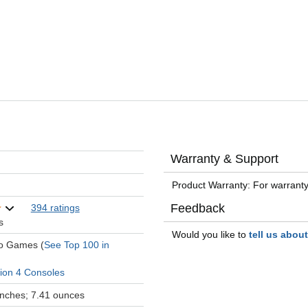
Warranty & Support
Product Warranty: For warranty
Feedback
394 ratings
s
Would you like to
tell us abou
eo Games (
See Top 100 in
tion 4 Consoles
 inches; 7.41 ounces