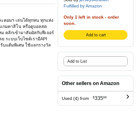
Fulfilled by Amazon
Only 1 left in stock - order
ะคอมฯ เล่นได้ทุกหน ทุกแห่ง
soon.
นเกมคาสิโน หรือดูบอลสด
คลิกเข้ามาสัมผัสกับฟีเจอร์
Add to cart
้เลย ระบบเว็บไซต์เรามีAPI
ได้รับแต้มพิเศษ ใช้แลกรางวัล
Add to List
Other sellers on Amazon
$
335
99
Used (4) from