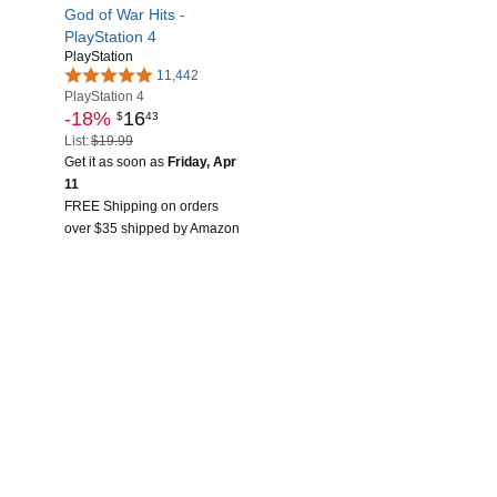
God of War Hits -
PlayStation 4
PlayStation
11,442
PlayStation 4
-18%
16
$
43
List:
$19.99
Get it as soon as
Friday, Apr
11
FREE Shipping on orders
over $35 shipped by Amazon