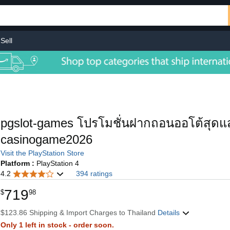
Sell
pgslot-games โปรโมชั่นฝากถอนออโต้สุดแ
casinogame2026
Visit the PlayStation Store
Platform :
PlayStation 4
4.2
394 ratings
719
$
98
$123.86 Shipping & Import Charges to Thailand
Details
Only 1 left in stock - order soon.