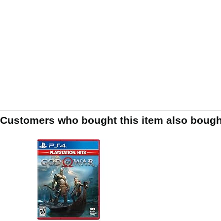
Customers who bought this item also bough