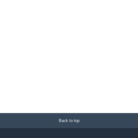
Back to top