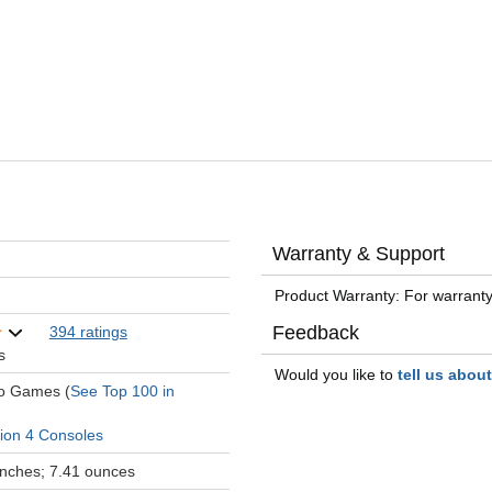
Warranty & Support
Product Warranty: For warranty
Feedback
394 ratings
s
Would you like to
tell us abou
eo Games (
See Top 100 in
tion 4 Consoles
 inches; 7.41 ounces