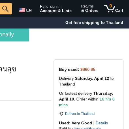
0
Returns
Hello, sign in
EN
& Orders
Cart
Account & Lists
Get free shipping to Thailand
สนสุข
Buy used:
$860.85
Delivery
Saturday, April 12
to
Thailand
Or fastest delivery
Thursday,
April 10
. Order within
16 hrs 8
mins
Deliver to
Thailand
Used: Very Good
|
Details
Sold by
jerseys4thewin