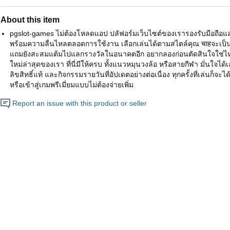
About this item
pgslot-games ไม่ต้องโหลดแอป ปลัฟอร์มเว็บไซต์ของเรารองรับมือถือแล
พร้อมความลื่นไหลตลอดการใช้งาน เลือกเล่นได้ตามสไตล์คุณ चाहจะเป็
แถมยังสะสมแต้มไปแลกรางวัลในอนาคตอีก อยากลองก่อนตัดสินใจใช่ไหม 
ใหม่ล่าสุดของเรา ที่นี่มีให้ครบ ทั้งแนวหมุนวงล้อ หรือสายกีฬา มั่นใจได
ลิขสิทธิ์แท้ และกิจกรรมรายวันที่อัปเดตอย่างต่อเนื่อง ทุกครั้งที่เล่นก็จะ
หรือเข้าสู่เกมพรีเมี่ยมแบบไม่ต้องจ่ายเพิ่ม
Report an issue with this product or seller