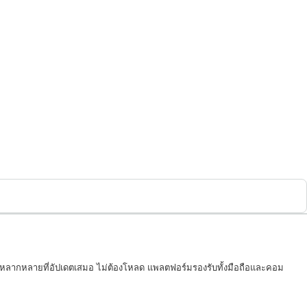
่นหลากหลายที่อัปเดตเสมอ ไม่ต้องโหลด แพลตฟอร์มรองรับทั้งมือถือและคอม