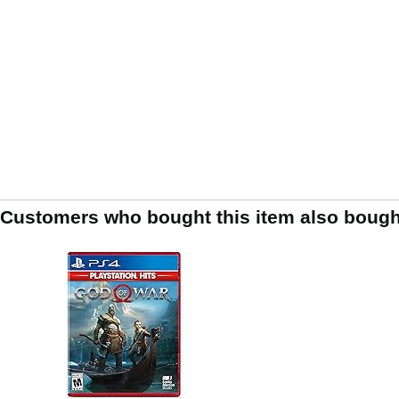
Customers who bought this item also bough