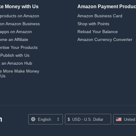
e Money with Us
Amazon Payment Produc
 products on Amazon
Amazon Business Card
 on Amazon Business
Shop with Points
 apps on Amazon
Reload Your Balance
me an Affiliate
Amazon Currency Converter
rtise Your Products
-Publish with Us
t an Amazon Hub
e More Make Money
 Us
English
$
USD - U.S. Dollar
United