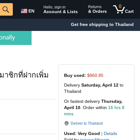
0
Returns
Hello, sign in
EN
& Orders
Cart
Account & Lists
Get free shipping to Thailand
ชิกที่ฝากเพิ่ม
Buy used:
$860.85
Delivery
Saturday, April 12
to
Thailand
Or fastest delivery
Thursday,
April 10
. Order within
16 hrs 8
mins
Deliver to
Thailand
Used: Very Good
|
Details
Sold by
jerseys4thewin