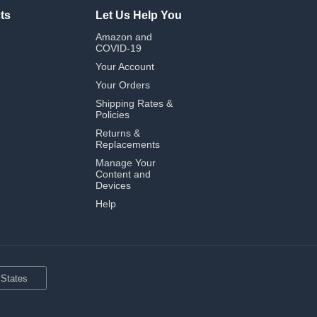
ts
Let Us Help You
Amazon and
COVID-19
Your Account
Your Orders
Shipping Rates &
Policies
Returns &
Replacements
Manage Your
Content and
Devices
Help
 States