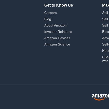
Get to Know Us
Mak
Careers
Sell
Blog
Sell
About Amazon
Sell
Investor Relations
Beco
Amazon Devices
Adve
Amazon Science
Self
Hos
›
Se
with