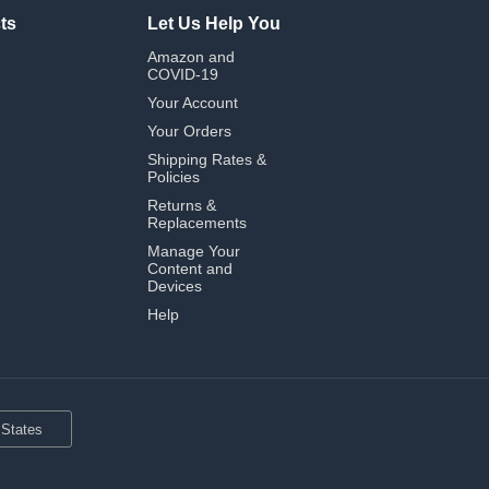
ts
Let Us Help You
Amazon and
COVID-19
Your Account
Your Orders
Shipping Rates &
Policies
Returns &
Replacements
Manage Your
Content and
Devices
Help
 States