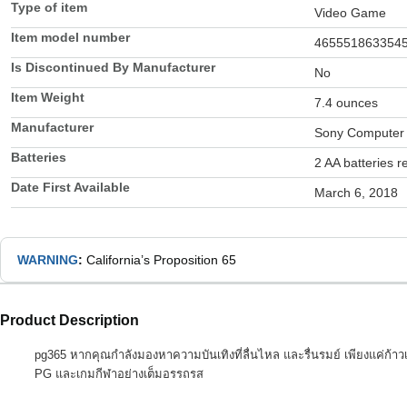
Type of item
Video Game
Item model number
465551863354
Is Discontinued By Manufacturer
No
Item Weight
7.4 ounces
Manufacturer
Sony Computer 
Batteries
2 AA batteries r
Date First Available
March 6, 2018
WARNING
:
California’s Proposition 65
Product Description
pg365 หากคุณกำลังมองหาความบันเทิงที่ลื่นไหล และรื่นรมย์ เพียงแค่ก้าวเ
PG และเกมกีฬาอย่างเต็มอรรถรส