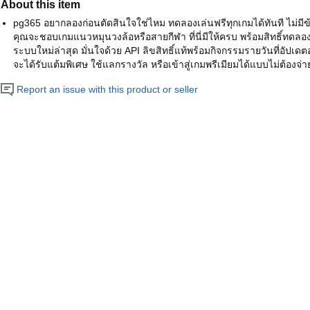
About this item
pg365 อยากลองก่อนตัดสินใจใช่ไหม ทดลองเล่นฟรีทุกเกมได้ทันที ไม่มีข้อ
คุณจะชอบเกมแนวหมุนวงล้อหรือสายกีฬา ที่นี่มีให้ครบ พร้อมสิทธิ์ทด
ระบบใหม่ล่าสุด มั่นใจด้วย API ลิขสิทธิ์แท้พร้อมกิจกรรมรายวันที่อัปเดตอย่
จะได้รับแต้มพิเศษ ใช้แลกรางวัล หรือเข้าสู่เกมพรีเมียมได้แบบไม่ต้องจ่าย
Report an issue with this product or seller