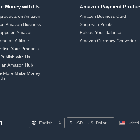
e Money with Us
Amazon Payment Produc
 products on Amazon
Amazon Business Card
 on Amazon Business
Shop with Points
 apps on Amazon
Reload Your Balance
me an Affiliate
Amazon Currency Converter
rtise Your Products
-Publish with Us
t an Amazon Hub
e More Make Money
 Us
English
$
USD - U.S. Dollar
United