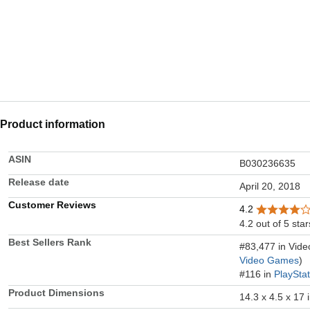
Product information
ASIN
B030236635
Release date
April 20, 2018
Customer Reviews
4.2
4.2 out of 5 star
Best Sellers Rank
#83,477 in Vid
Video Games
)
#116 in
PlaySta
Product Dimensions
14.3 x 4.5 x 17