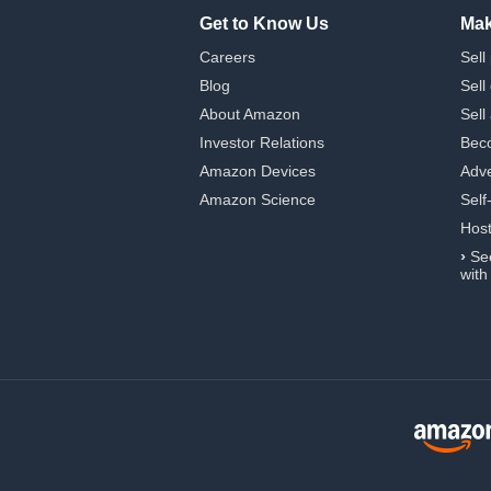
Get to Know Us
Mak
Careers
Sell
Blog
Sell
About Amazon
Sell
Investor Relations
Beco
Amazon Devices
Adve
Amazon Science
Self
Hos
›
Se
with