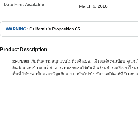
Date First Available
March 6, 2018
WARNING
:
California’s Proposition 65
Product Description
pg-uranus เริ่มต้นความสนุกแบบไม่ต้องคิดเยอะ เพียงแค่ลงทะเบียน คุณจะไ
เงินก่อน แค่เข้าระบบก็สามารถทดลองเล่นได้ทันที พร้อมสำรวจฟีเจอร์ใหม
เต็มที่ ไม่ว่าจะเป็นของขวัญแต้มสะสม หรือโปรโมชั่นรายสัปดาห์ที่อัปเดตเสม