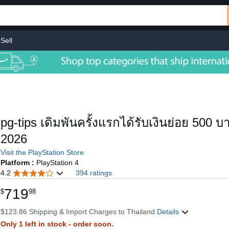
Sell
pg-tips เดิมพันครั้งแรกได้รับเงินย่อย 500 
2026
Visit the PlayStation Store
Platform :
PlayStation 4
4.2
394 ratings
719
$
98
$123.86 Shipping & Import Charges to Thailand
Details
Only 1 left in stock - order soon.