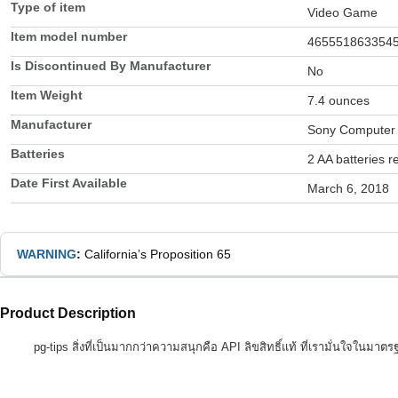
Type of item
Video Game
Item model number
465551863354
Is Discontinued By Manufacturer
No
Item Weight
7.4 ounces
Manufacturer
Sony Computer 
Batteries
2 AA batteries r
Date First Available
March 6, 2018
WARNING
:
California’s Proposition 65
Product Description
pg-tips สิ่งที่เป็นมากกว่าความสนุกคือ API ลิขสิทธิ์แท้ ที่เรามั่นใจในม