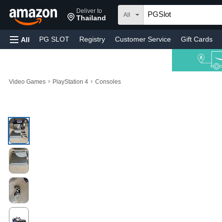
Deliver to
All
Thailand
PG SLOT
Registry
Customer Service
Gift Cards
All
›
›
Video Games
PlayStation 4
Consoles