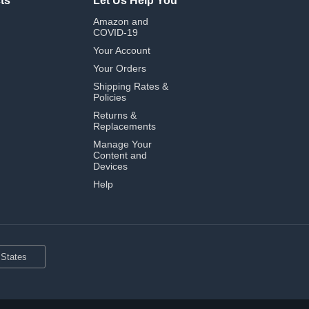
ts
Let Us Help You
Amazon and
COVID-19
Your Account
Your Orders
Shipping Rates &
Policies
Returns &
Replacements
Manage Your
Content and
Devices
Help
 States