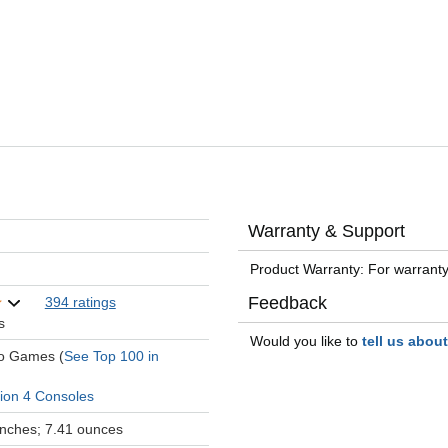
Warranty & Support
Product Warranty: For warranty
Feedback
394 ratings
s
Would you like to
tell us abou
eo Games (
See Top 100 in
tion 4 Consoles
 inches; 7.41 ounces