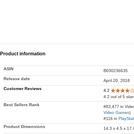
Product information
ASIN
B030236635
Release date
April 20, 2018
Customer Reviews
4.2
4.2 out of 5 star
Best Sellers Rank
#83,477 in Vid
Video Games
)
#116 in
PlaySta
Product Dimensions
14.3 x 4.5 x 17