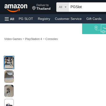
Deliver to
All
Thailand
PG SLOT
Registry
Customer Service
Gift Cards
All
›
›
Video Games
PlayStation 4
Consoles