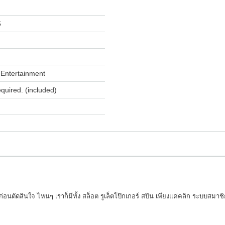
5
Entertainment
equired. (included)
 ก่อนตัดสินใจ ไหนๆ เราก็มีทั้ง สล็อต รูเล็ตโป๊กเกอร์ สปิน เพียงแค่คลิก ระบบ