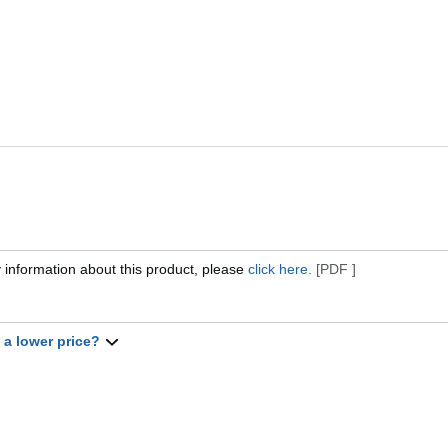
 information about this product, please
click here.
[PDF ]
t a lower price?