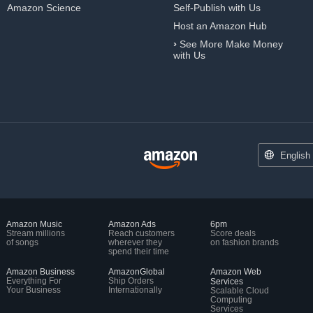
Amazon Science
Self-Publish with Us
Host an Amazon Hub
›
See More Make Money
with Us
English
Amazon Music
Amazon Ads
6pm
Stream millions
Reach customers
Score deals
of songs
wherever they
on fashion brands
spend their time
Amazon Business
AmazonGlobal
Amazon Web
Everything For
Ship Orders
Services
Your Business
Internationally
Scalable Cloud
Computing
Services