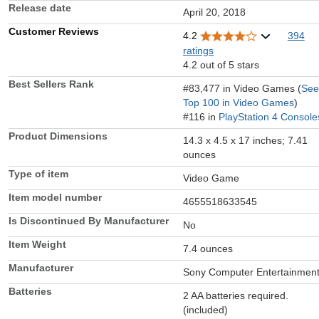
Release date
April 20, 2018
Customer Reviews
4.2
394
ratings
4.2 out of 5 stars
Best Sellers Rank
#83,477 in Video Games (
See
Top 100 in Video Games
)
#116 in
PlayStation 4 Console
Product Dimensions
14.3 x 4.5 x 17 inches; 7.41
ounces
Type of item
Video Game
Item model number
4655518633545
Is Discontinued By Manufacturer
No
Item Weight
7.4 ounces
Manufacturer
Sony Computer Entertainmen
Batteries
2 AA batteries required.
(included)