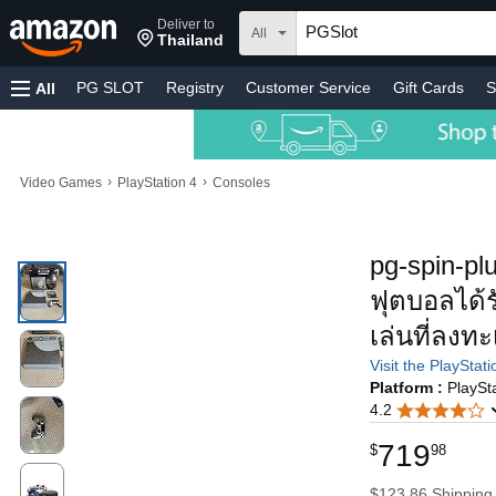
Deliver to
All
Thailand
PG SLOT
Registry
Customer Service
Gift Cards
S
All
›
›
Video Games
PlayStation 4
Consoles
pg-spin-pl
ฟุตบอลได้ร
เล่นที่ลงทะ
Visit the PlayStat
Platform :
PlaySt
4.2
719
$
98
$123.86 Shipping