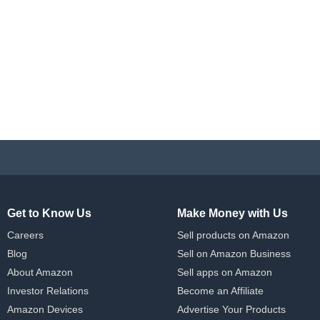
Get to Know Us
Make Money with Us
Careers
Sell products on Amazon
Blog
Sell on Amazon Business
About Amazon
Sell apps on Amazon
Investor Relations
Become an Affiliate
Amazon Devices
Advertise Your Products