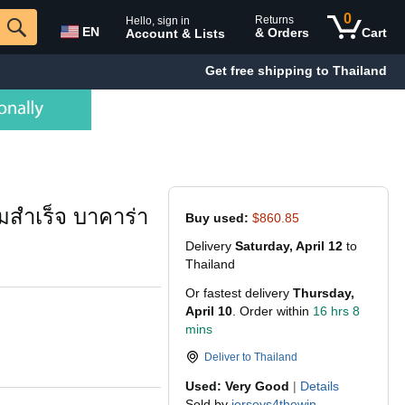
0
Returns
Hello, sign in
EN
& Orders
Cart
Account & Lists
Get free shipping to Thailand
ามสำเร็จ บาคาร่า
Buy used:
$860.85
Delivery
Saturday, April 12
to
Thailand
Or fastest delivery
Thursday,
April 10
. Order within
16 hrs 8
mins
Deliver to
Thailand
Used: Very Good
|
Details
Sold by
jerseys4thewin