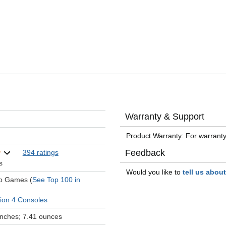
Warranty & Support
Product Warranty: For warranty
Feedback
394 ratings
s
Would you like to
tell us abou
eo Games (
See Top 100 in
tion 4 Consoles
 inches; 7.41 ounces