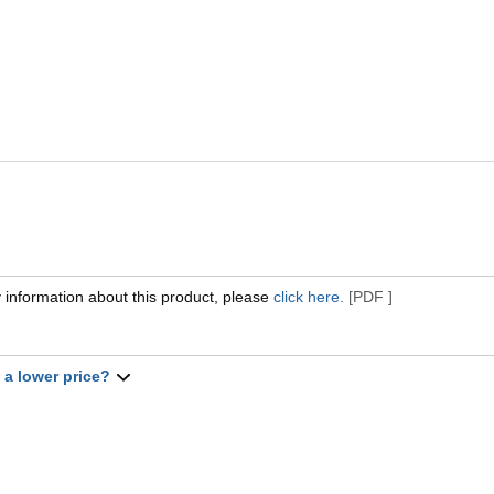
 information about this product, please
click here.
[PDF ]
t a lower price?