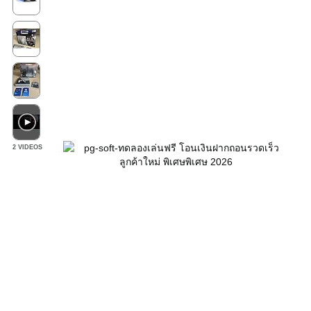
2 VIDEOS