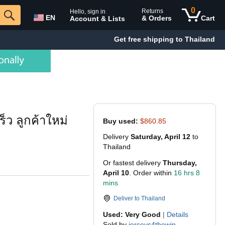
0
Returns
Hello, sign in
EN
& Orders
Cart
Account & Lists
Get free shipping to Thailand
็ว ลูกค้าใหม่
Buy used:
$860.85
Delivery
Saturday, April 12
to
Thailand
Or fastest delivery
Thursday,
April 10
. Order within
16 hrs 8
mins
Deliver to
Thailand
Used: Very Good
|
Details
Sold by
jerseys4thewin