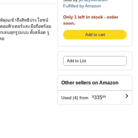
Fulfilled by Amazon
Only 1 left in stock - order
้คุณเข้าถึงสิทธิประโยชน์
soon.
งคอมพิวเตอร์และมือถือพร้อม
กเล่นทุกรูปแบบ ทั้งสล็อต รู
Add to cart
เลย
Add to List
Other sellers on Amazon
$
335
99
Used (4) from