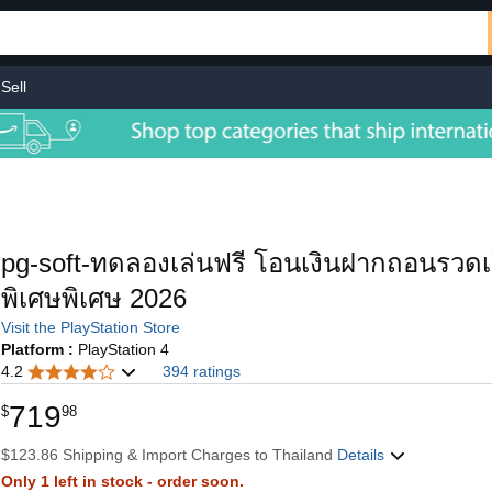
Sell
pg-soft-ทดลองเล่นฟรี โอนเงินฝากถอนรวดเร
พิเศษพิเศษ 2026
Visit the PlayStation Store
Platform :
PlayStation 4
4.2
394 ratings
719
$
98
$123.86 Shipping & Import Charges to Thailand
Details
Only 1 left in stock - order soon.