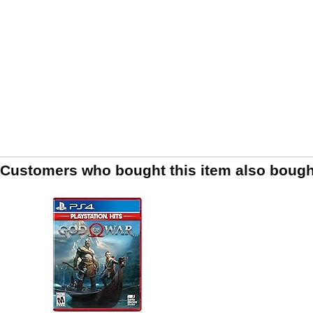
Customers who bought this item also bough