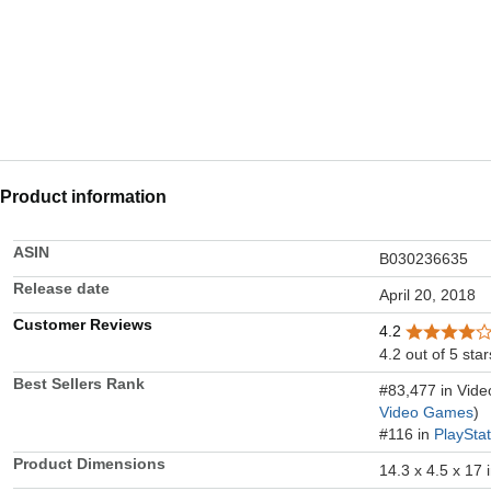
Product information
ASIN
B030236635
Release date
April 20, 2018
Customer Reviews
4.2
4.2 out of 5 star
Best Sellers Rank
#83,477 in Vid
Video Games
)
#116 in
PlaySta
Product Dimensions
14.3 x 4.5 x 17