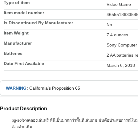
Type of item
Video Game
Item model number
465551863354
Is Discontinued By Manufacturer
No
Item Weight
7.4 ounces
Manufacturer
Sony Computer 
Batteries
2 AA batteries r
Date First Available
March 6, 2018
WARNING
:
California’s Proposition 65
Product Description
pg-soft-ทดลองเล่นฟรี ที่นี่เป็นมากกว่าพื้นที่เล่นเกม มันคือประสบการณ์ใหม
ต้องจ่ายเพิ่ม