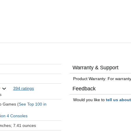
Warranty & Support
Product Warranty: For warranty
Feedback
394 ratings
s
Would you like to
tell us abou
eo Games (
See Top 100 in
tion 4 Consoles
 inches; 7.41 ounces