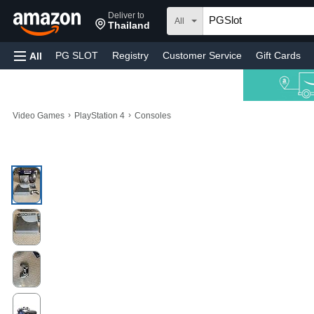
Deliver to
All
Thailand
PG SLOT
Registry
Customer Service
Gift Cards
All
›
›
Video Games
PlayStation 4
Consoles