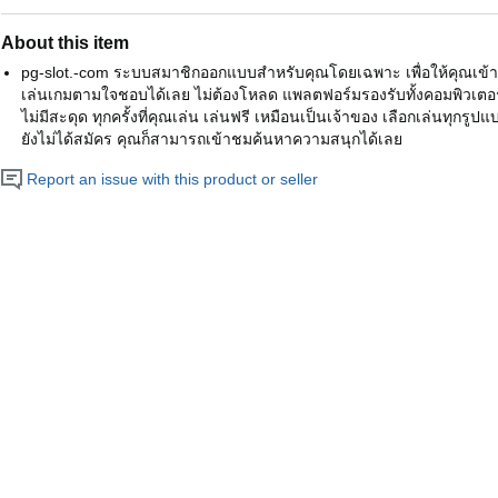
About this item
pg-slot.-com ระบบสมาชิกออกแบบสำหรับคุณโดยเฉพาะ เพื่อให้คุณเข้าถึ
เล่นเกมตามใจชอบได้เลย ไม่ต้องโหลด แพลตฟอร์มรองรับทั้งคอมพิวเตอร
ไม่มีสะดุด ทุกครั้งที่คุณเล่น เล่นฟรี เหมือนเป็นเจ้าของ เลือกเล่นทุกรูปแบ
ยังไม่ได้สมัคร คุณก็สามารถเข้าชมค้นหาความสนุกได้เลย
Report an issue with this product or seller