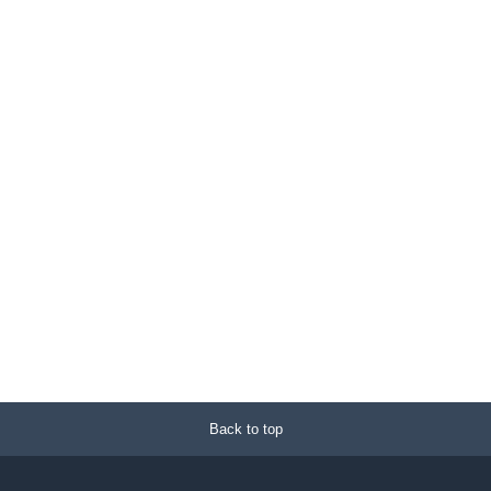
Back to top