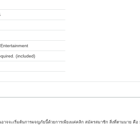
5
Entertainment
equired. (included)
ณอาจจะเริ่มต้นการผจญภัยนี้ด้วยการเพียงแค่คลิก สมัครสมาชิก สิ่งที่ตามมาย คือ