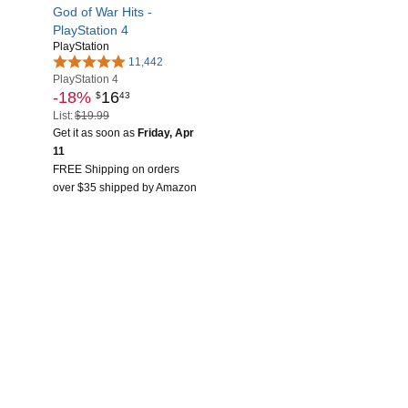
God of War Hits -
PlayStation 4
PlayStation
11,442
PlayStation 4
-18%
16
$
43
List:
$19.99
Get it as soon as
Friday, Apr
11
FREE Shipping on orders
over $35 shipped by Amazon