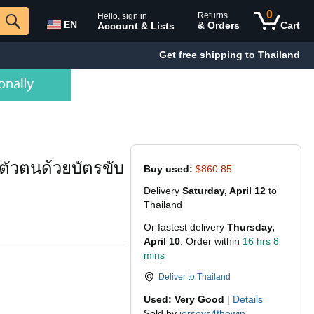
0
Returns
Hello, sign in
EN
& Orders
Cart
Account & Lists
Get free shipping to Thailand
ตัวตนด้วยบัตรขับ
Buy used:
$860.85
Delivery
Saturday, April 12
to
Thailand
Or fastest delivery
Thursday,
April 10
. Order within
16 hrs 8
mins
Deliver to
Thailand
Used: Very Good
|
Details
Sold by
jerseys4thewin