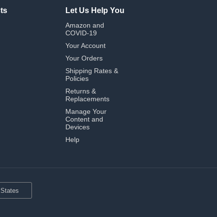
ts
Let Us Help You
Amazon and
COVID-19
Your Account
Your Orders
Shipping Rates &
Policies
Returns &
Replacements
Manage Your
Content and
Devices
Help
 States