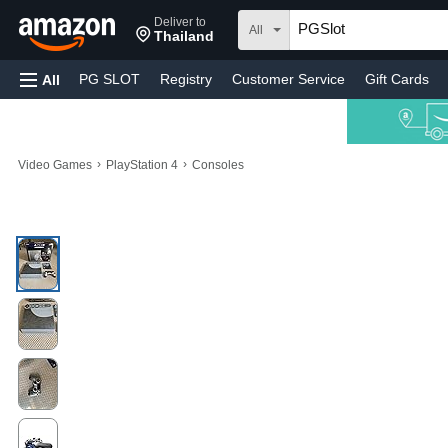
Deliver to
All
Thailand
PG SLOT
Registry
Customer Service
Gift Cards
All
›
›
Video Games
PlayStation 4
Consoles