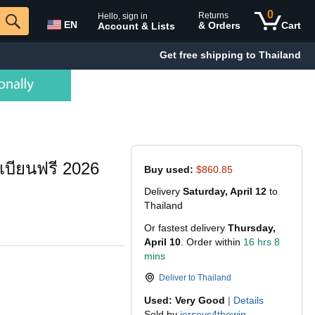
0
Returns
Hello, sign in
EN
& Orders
Cart
Account & Lists
Get free shipping to Thailand
ะเบียนฟรี 2026
Buy used:
$860.85
Delivery
Saturday, April 12
to
Thailand
Or fastest delivery
Thursday,
April 10
. Order within
16 hrs 8
mins
Deliver to
Thailand
Used: Very Good
|
Details
Sold by
jerseys4thewin