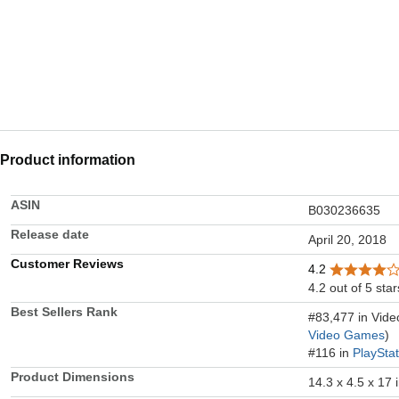
Product information
ASIN
B030236635
Release date
April 20, 2018
Customer Reviews
4.2
4.2 out of 5 star
Best Sellers Rank
#83,477 in Vid
Video Games
)
#116 in
PlaySta
Product Dimensions
14.3 x 4.5 x 17