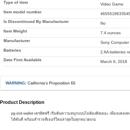
Type of item
Video Game
Item model number
465551863354
Is Discontinued By Manufacturer
No
Item Weight
7.4 ounces
Manufacturer
Sony Computer 
Batteries
2 AA batteries r
Date First Available
March 6, 2018
WARNING
:
California’s Proposition 65
Product Description
pg-slot-wallet-เครดิตฟรี เริ่มต้นความสนุกแบบไม่ต้องคิดเยอะ เพียงแค่ลง
ได้ทันที พร้อมสำรวจฟีเจอร์ใหม่ล่าสุดในทุกหมวดเกม