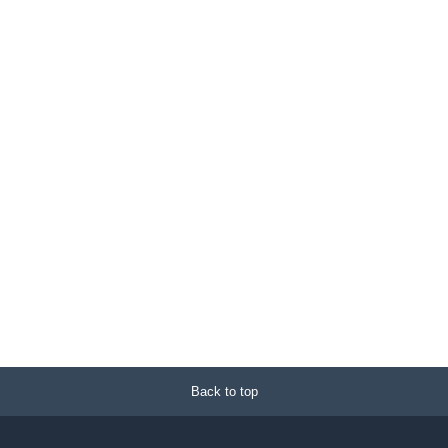
Back to top