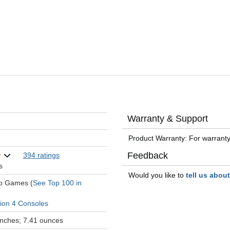
Warranty & Support
Product Warranty: For warranty
Feedback
394 ratings
s
Would you like to
tell us abou
eo Games (
See Top 100 in
tion 4 Consoles
 inches; 7.41 ounces