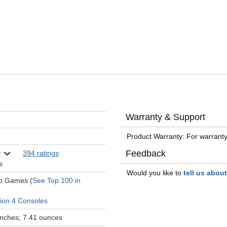
Warranty & Support
Product Warranty: For warranty
Feedback
394 ratings
s
Would you like to
tell us abou
eo Games (
See Top 100 in
tion 4 Consoles
 inches; 7.41 ounces