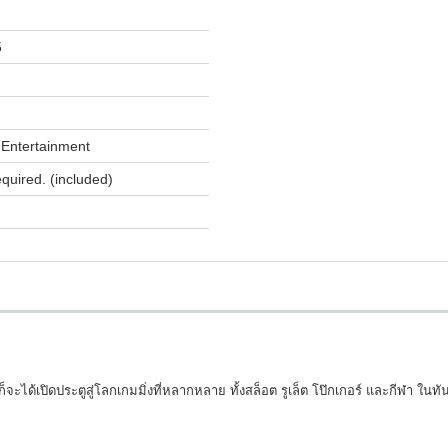
5
Entertainment
equired. (included)
็จะได้เปิดประตูสู่โลกเกมมิ่งที่หลากหลาย ทั้งสล็อต รูเล็ต โป๊กเกอร์ และกีฬา ในท