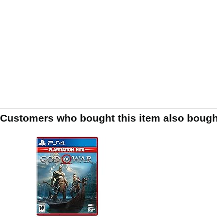
Customers who bought this item also bough