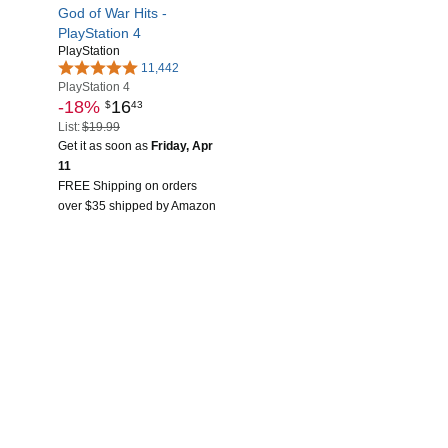
God of War Hits -
PlayStation 4
PlayStation
11,442
PlayStation 4
-18%
16
$
43
List:
$19.99
Get it as soon as
Friday, Apr
11
FREE Shipping on orders
over $35 shipped by Amazon