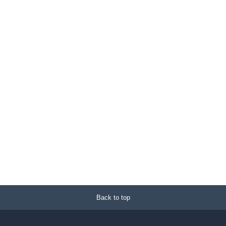
Back to top