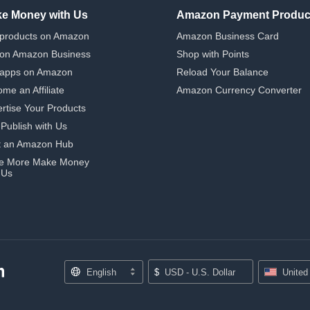
e Money with Us
Amazon Payment Produc
 products on Amazon
Amazon Business Card
 on Amazon Business
Shop with Points
 apps on Amazon
Reload Your Balance
me an Affiliate
Amazon Currency Converter
rtise Your Products
-Publish with Us
t an Amazon Hub
e More Make Money
 Us
English
$
USD - U.S. Dollar
United