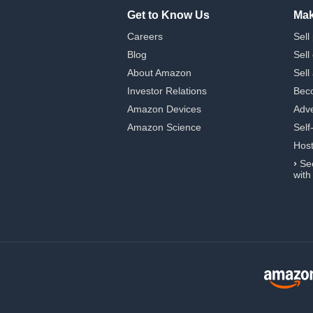
Get to Know Us
Mak
Careers
Sell
Blog
Sell
About Amazon
Sell
Investor Relations
Beco
Amazon Devices
Adve
Amazon Science
Self
Hos
›
Se
with