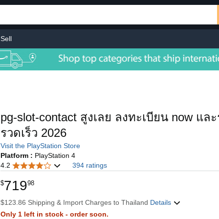
Sell
pg-slot-contact สูงเลย ลงทะเบียน now และร
รวดเร็ว 2026
Visit the PlayStation Store
Platform :
PlayStation 4
4.2
394 ratings
719
$
98
$123.86 Shipping & Import Charges to Thailand
Details
Only 1 left in stock - order soon.