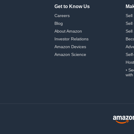
Get to Know Us
Mak
Careers
Sell
Blog
Sell
About Amazon
Sell
Investor Relations
Beco
Amazon Devices
Adve
Amazon Science
Self
Hos
›
Se
with