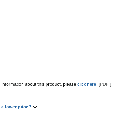
 information about this product, please
click here.
[PDF ]
t a lower price?