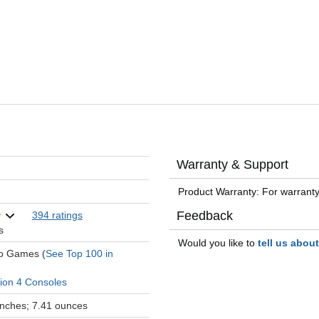
Warranty & Support
Product Warranty: For warranty
Feedback
394 ratings
s
Would you like to
tell us abou
eo Games (
See Top 100 in
tion 4 Consoles
 inches; 7.41 ounces