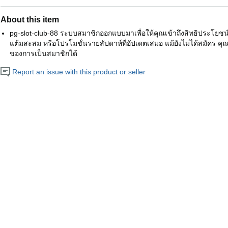
About this item
pg-slot-club-88 ระบบสมาชิกออกแบบมาเพื่อให้คุณเข้าถึงสิทธิประโยชน์อ
แต้มสะสม หรือโปรโมชั่นรายสัปดาห์ที่อัปเดตเสมอ แม้ยังไม่ได้สมัคร คุ
ของการเป็นสมาชิกได้
Report an issue with this product or seller