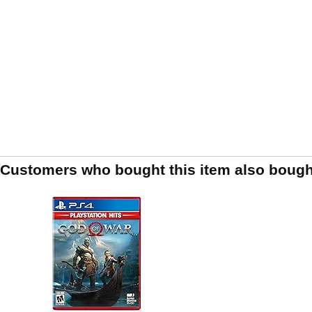
Customers who bought this item also bough