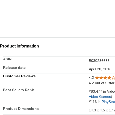
Product information
ASIN
B030236635
Release date
April 20, 2018
Customer Reviews
4.2
4.2 out of 5 star
Best Sellers Rank
#83,477 in Vid
Video Games
)
#116 in
PlaySta
Product Dimensions
14.3 x 4.5 x 17